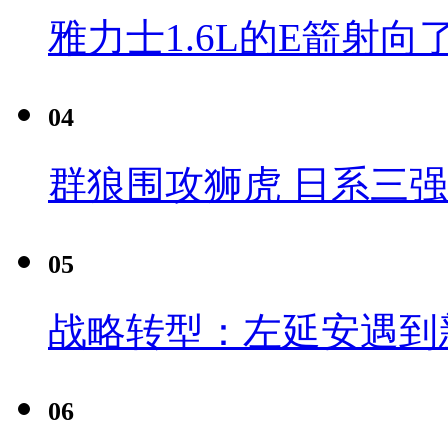
雅力士1.6L的E箭射向
04
群狼围攻狮虎 日系三
05
战略转型：左延安遇到
06