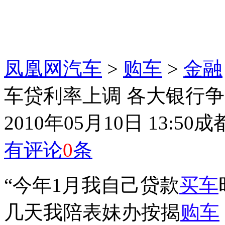
凤凰网汽车
>
购车
>
金融
车贷利率上调 各大银行
2010年05月10日 13:50
成
有评论
0
条
“今年1月我自己贷款
买车
几天我陪表妹办按揭
购车