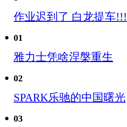
作业迟到了 白龙提车!!!
01
雅力士凭啥涅槃重生
02
SPARK乐驰的中国曙光
03