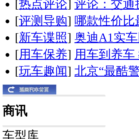
[
热点评论
]
评论：交通
[
评测导购
]
哪款性价比
[
新车谍照
]
奥迪A1实
[
用车保养
]
用车到养车
[
玩车趣闻
]
北京“最酷
商讯
车型库