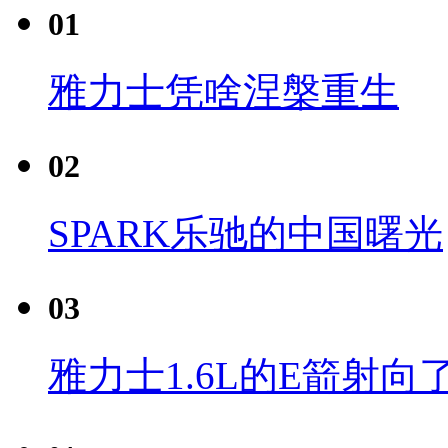
01
雅力士凭啥涅槃重生
02
SPARK乐驰的中国曙光
03
雅力士1.6L的E箭射向