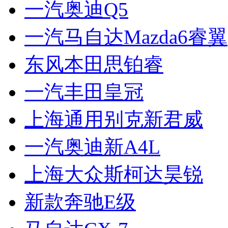
一汽奥迪Q5
一汽马自达Mazda6睿翼
东风本田思铂睿
一汽丰田皇冠
上海通用别克新君威
一汽奥迪新A4L
上海大众斯柯达昊锐
新款奔驰E级