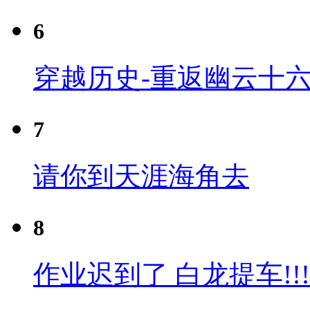
6
穿越历史-重返幽云十六
7
请你到天涯海角去
8
作业迟到了 白龙提车!!!