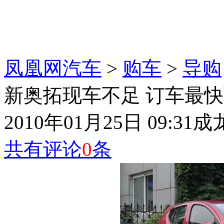
凤凰网汽车
>
购车
>
导购
新奥拓现车不足 订车最
2010年01月25日 09:31
成
共有评论
0
条