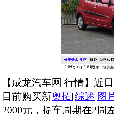
价格:4.49-6.4
长安铃木
-
奥拓
车型资料
|
车型图库
|
相关
【成龙汽车网 行情】近
目前购买新
奥拓
[
综述
图
2000元，提车周期在2