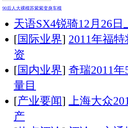
90后人大裸模苏紫紫变身车模
天语SX4锐骑12月26
[
国际业界
]
2011年
资
[
国内业界
]
奇瑞2011
量目
[
产业要闻
]
上海大众20
产