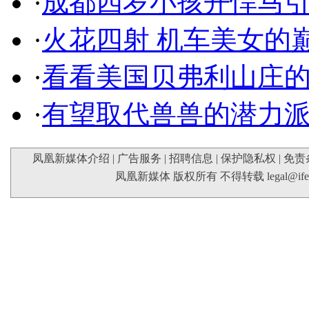
·
成都四岁小孩开悍马
·
火花四射 机车美女的
·
看看美国贝弗利山庄
·
有望取代兽兽的潜力
凤凰新媒体介绍
|
广告服务
|
招聘信息
|
保护隐私权
|
免责
凤凰新媒体 版权所有 不得转载
legal@if