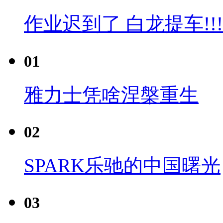
作业迟到了 白龙提车!!!
01
雅力士凭啥涅槃重生
02
SPARK乐驰的中国曙光
03