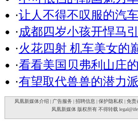
·
让人不得不叹服的汽
·
成都四岁小孩开悍马
·
火花四射 机车美女的
·
看看美国贝弗利山庄
·
有望取代兽兽的潜力
凤凰新媒体介绍
|
广告服务
|
招聘信息
|
保护隐私权
|
免责
凤凰新媒体 版权所有 不得转载
legal@if