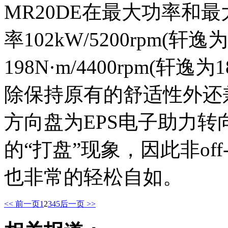
MR20DE在最大功率和
率102kW/5200rpm(轩
198N·m/4400rpm(轩
除保持原有的舒适性外还
方向盘为EPS电子助力
的“打盘”现象，因此非off
也非常的轻松自如。
<< 前一页
1
2
3
4
5
后一页 >>