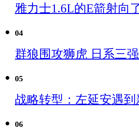
雅力士1.6L的E箭射向
04
群狼围攻狮虎 日系三
05
战略转型：左延安遇到
06