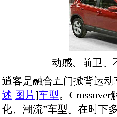
动感、前卫、
逍客是融合五门掀背运动
述
图片
]
车型
。Crosso
化、潮流”车型。在时下