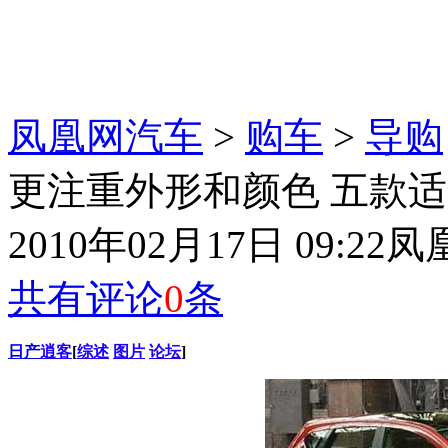
凤凰网汽车
>
购车
>
导购
更注重外形和颜色 五款适合
2010年02月17日 09:22
凤
共有评论
0
条
日产
逍客
[
综述
图片
论坛
]