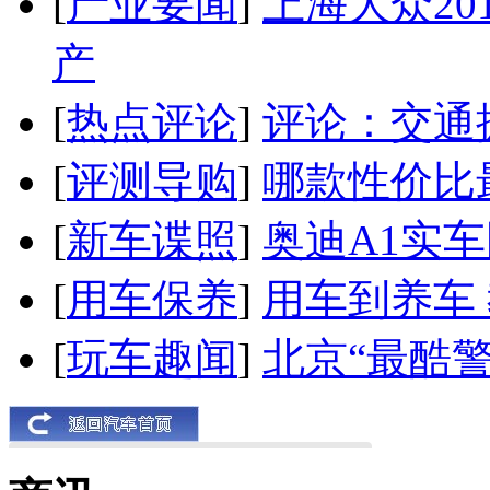
[
产业要闻
]
上海大众20
产
[
热点评论
]
评论：交通
[
评测导购
]
哪款性价比
[
新车谍照
]
奥迪A1实
[
用车保养
]
用车到养车
[
玩车趣闻
]
北京“最酷