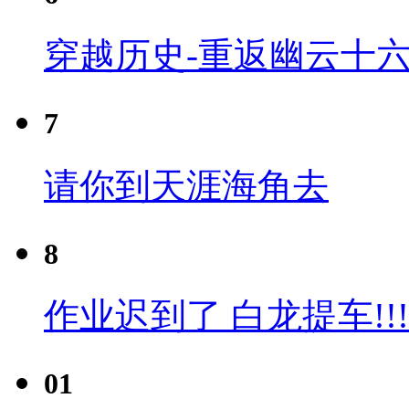
穿越历史-重返幽云十六
7
请你到天涯海角去
8
作业迟到了 白龙提车!!!
01