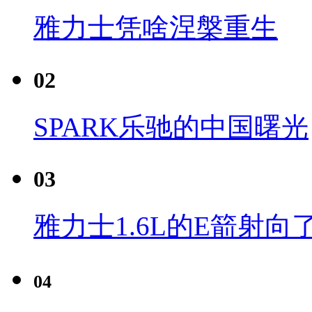
雅力士凭啥涅槃重生
02
SPARK乐驰的中国曙光
03
雅力士1.6L的E箭射向
04