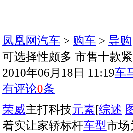
凤凰网汽车
>
购车
>
导购
可选择性颇多 市售十款紧
2010年06月18日 11:19
车
有评论
0
条
荣威
主打科技
元素
[
综述
着实让家轿标杆
车型
市场