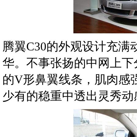
腾翼C30的外观设计充
华。不事张扬的中网上下
的V形鼻翼线条，肌肉感
少有的稳重中透出灵秀动