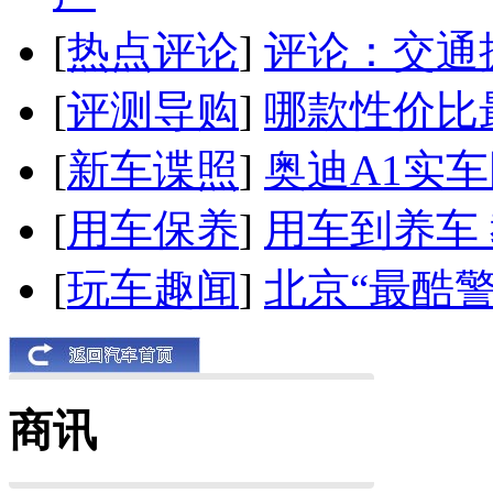
[
热点评论
]
评论：交通
[
评测导购
]
哪款性价比
[
新车谍照
]
奥迪A1实
[
用车保养
]
用车到养车
[
玩车趣闻
]
北京“最酷
商讯