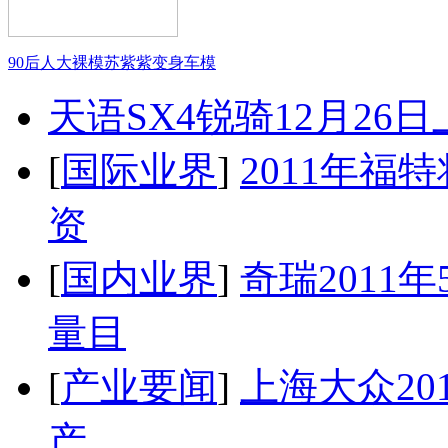
90后人大裸模苏紫紫变身车模
天语SX4锐骑12月26
[
国际业界
]
2011年
资
[
国内业界
]
奇瑞2011
量目
[
产业要闻
]
上海大众20
产