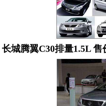
长城腾翼C30排量1.5L 售价