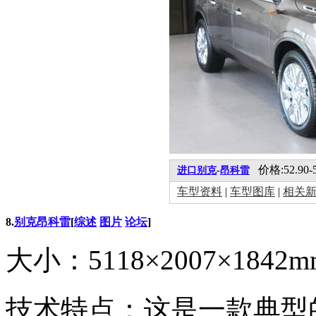
价格:52.90-
进口别克
-
昂科雷
车型资料
|
车型图库
|
相关
8.
别克
昂科雷
[
综述
图片
论坛
]
大小：5118×2007×1842
技术特点：这是一款典型