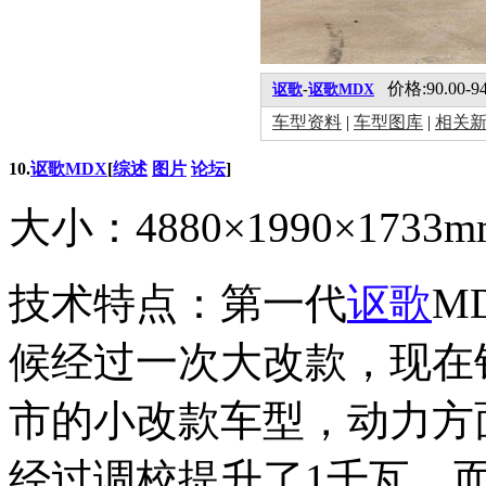
价格:90.00-9
讴歌
-
讴歌MDX
车型资料
|
车型图库
|
相关
10.
讴歌MDX
[
综述
图片
论坛
]
大小：4880×1990×1733
技术特点：第一代
讴歌
M
候经过一次大改款，现在销
市的小改款车型，动力方面
经过调校提升了1千瓦，