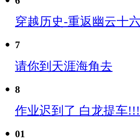
6
穿越历史-重返幽云十六
7
请你到天涯海角去
8
作业迟到了 白龙提车!!!
01