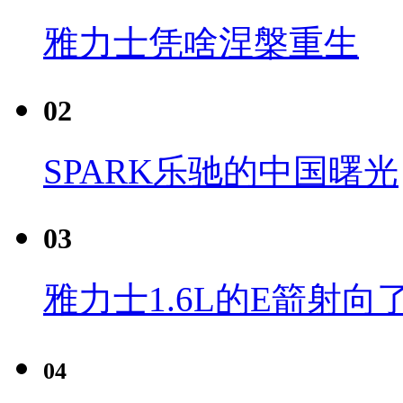
雅力士凭啥涅槃重生
02
SPARK乐驰的中国曙光
03
雅力士1.6L的E箭射向
04