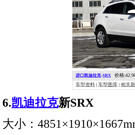
价格:42.98
进口凯迪拉克
-
SRX
车型资料
|
车型图库
|
相关
6.
凯迪拉克
新SRX
大小：4851×1910×1667