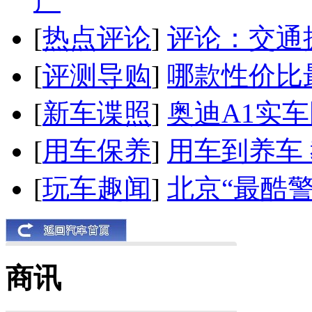
产
[
热点评论
]
评论：交通
[
评测导购
]
哪款性价比
[
新车谍照
]
奥迪A1实
[
用车保养
]
用车到养车
[
玩车趣闻
]
北京“最酷
商讯