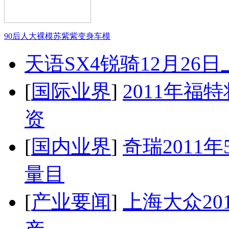
90后人大裸模苏紫紫变身车模
天语SX4锐骑12月26
[
国际业界
]
2011年
资
[
国内业界
]
奇瑞2011
量目
[
产业要闻
]
上海大众20