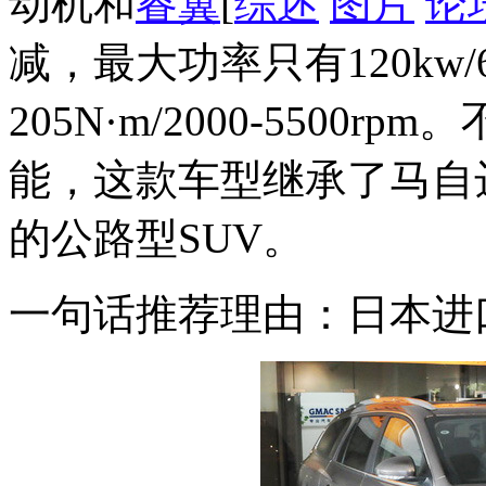
动机和
睿翼
[
综述
图片
论
减，最大功率只有120kw/
205N·m/2000-5500
能，这款车型继承了马自
的公路型SUV。
一句话推荐理由：日本进