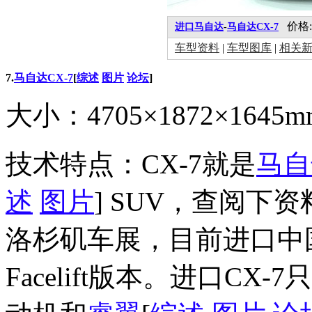
价格:29
进口马自达
-
马自达CX-7
车型资料
|
车型图库
|
相关
7.
马自达CX-7
[
综述
图片
论坛
]
大小：4705×1872×1645
技术特点：CX-7就是
马自
述
图片
] SUV，查阅下
洛杉矶车展，目前进口中国市
Facelift版本。进口CX