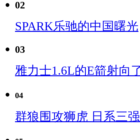
02
SPARK乐驰的中国曙光
03
雅力士1.6L的E箭射向
04
群狼围攻狮虎 日系三