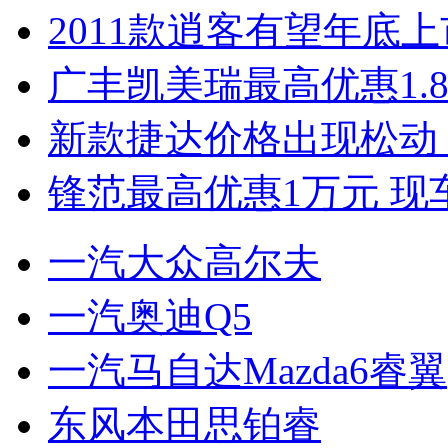
2011款逍客有望年底上市
广丰凯美瑞最高优惠1.
新款捷达价格出现松动 
锋范最高优惠1万元 现
一汽大众高尔夫
一汽奥迪Q5
一汽马自达Mazda6睿翼
东风本田思铂睿