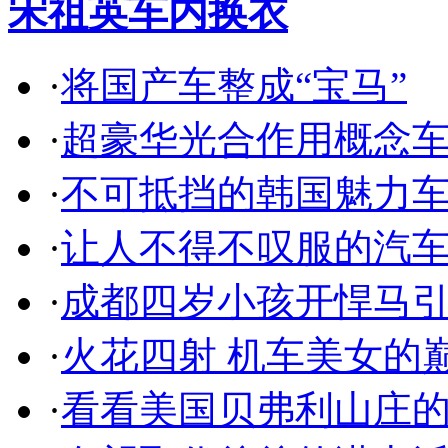
宋祖英车内换衣
·
将国产车整成“宝马”
·
超豪华光合作用概念
·
不可抵挡的韩国魅力
·
让人不得不叹服的汽
·
成都四岁小孩开悍马
·
火花四射 机车美女的
·
看看美国贝弗利山庄