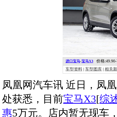
价格:49.90-
进口宝马
-
宝马X3
车型资料
|
车型图库
|
相关
凤凰网汽车讯 近日，凤
处获悉，目前
宝马X3
[
综
惠
5万元。店内暂无现车，需