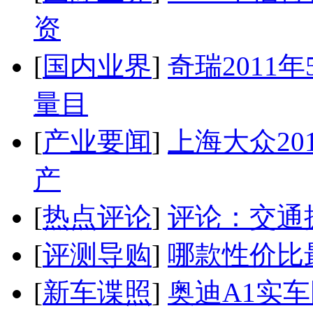
资
[
国内业界
]
奇瑞2011
量目
[
产业要闻
]
上海大众20
产
[
热点评论
]
评论：交通
[
评测导购
]
哪款性价比
[
新车谍照
]
奥迪A1实