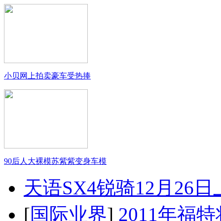
小贝网上拍卖豪车受热捧
90后人大裸模苏紫紫变身车模
天语SX4锐骑12月26
[
国际业界
]
2011年