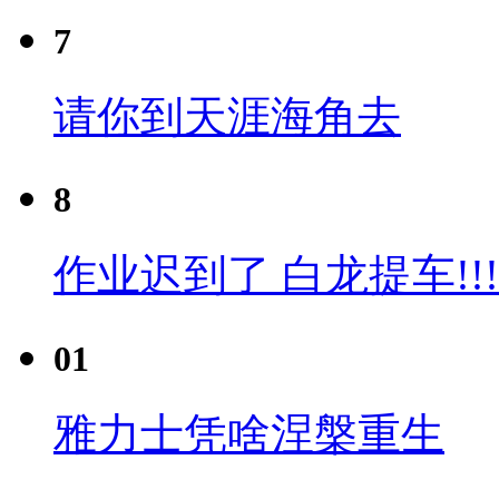
7
请你到天涯海角去
8
作业迟到了 白龙提车!!!
01
雅力士凭啥涅槃重生