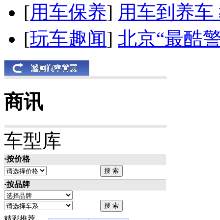
[
用车保养
]
用车到养车
[
玩车趣闻
]
北京“最酷
商讯
车型库
·按价格
·按品牌
精彩推荐