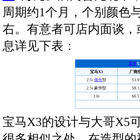
周期约1个月，个别颜色与3
右。有意者可店内面谈，
息详见下表：
宝马
宝马X3
厂商
2.5i
领先
型
53.
2.5i 豪华型
58.
3.0i
66.
宝马X3的设计与大哥X5
很多相似之处，在造型的