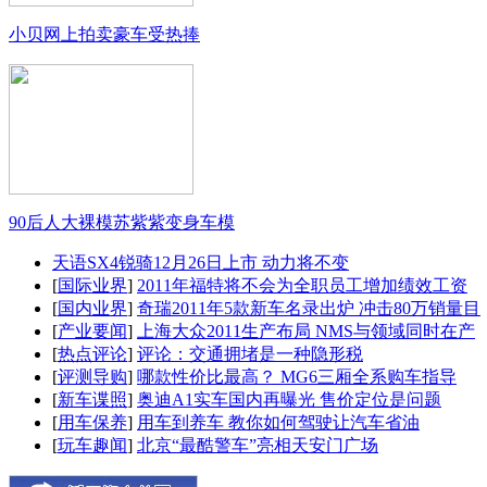
小贝网上拍卖豪车受热捧
90后人大裸模苏紫紫变身车模
天语SX4锐骑12月26日上市 动力将不变
[
国际业界
]
2011年福特将不会为全职员工增加绩效工资
[
国内业界
]
奇瑞2011年5款新车名录出炉 冲击80万销量目
[
产业要闻
]
上海大众2011生产布局 NMS与领域同时在产
[
热点评论
]
评论：交通拥堵是一种隐形税
[
评测导购
]
哪款性价比最高？ MG6三厢全系购车指导
[
新车谍照
]
奥迪A1实车国内再曝光 售价定位是问题
[
用车保养
]
用车到养车 教你如何驾驶让汽车省油
[
玩车趣闻
]
北京“最酷警车”亮相天安门广场