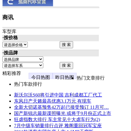
商讯
车型库
·按价格
·按品牌
精彩推荐
今日热图
昨日热图
热门文章排行
热门车款排行
新沃尔沃S60将引进中国 吉利成都工厂代工
东风日产天籁最高优惠3.1万元 有现车
全新大切诺基预售42万起已接受预订 11月可…
国产新锐志最新谍照曝光 或将于9月份正式上市
狂虐指数大排行 车主常见十大虐车行为(2)
7月中级车销量排行点评 雅阁重回冠军宝座