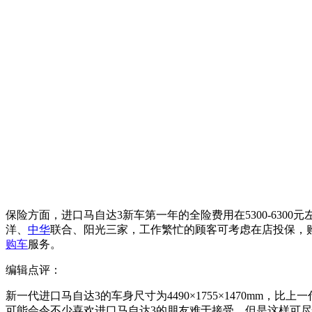
保险方面，进口马自达3新车第一年的全险费用在5300-63
洋、
中华
联合、阳光三家，工作繁忙的顾客可考虑在店投保，购
购车
服务。
编辑点评：
新一代进口马自达3的车身尺寸为4490×1755×1470m
可能会令不少喜欢进口马自达3的朋友难于接受，但是这样可尽