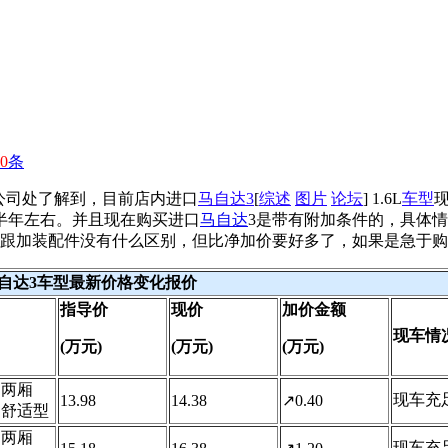
0
条
限公司处了解到，目前店内进口
马自达3
[
综述
图片
论坛
] 1.6L
车型
在半年左右。并且现在购买进口
马自达
3是带有附加条件的，具体情况是
虽然这跟加装配件没有什么区别，但比净加价要好多了，如果是急于
自达3车型最新价格变化报价
指导价
现价
加价金额
现车情
(万元)
(万元)
(万元)
款 两厢
现车充
13.98
14.38
↗0.40
动舒适型
款 两厢
现车充