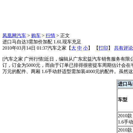
凤凰网汽车
>
购车
>
行情
> 正文
进口马自达3需加价加配 1.6L现车充足
2010年03月14日 01:37
汽车之家
【
大
中
小
】 【
打印
】
共有评论
[汽车之家 广州行情]近日，编辑从广东宏益汽车销售服务有
订，订金为5000元，而由于订单已排得很密提车周期估计会
万元的配件、两厢 1.6手动舒适型需加装4000元的配件。
进口马
车型
2010
1.6手
2010