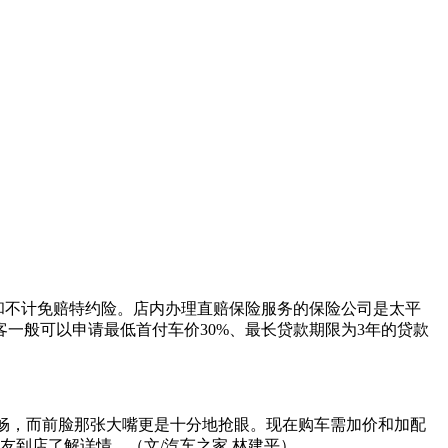
险和不计免赔特约险。店内办理直赔保险服务的保险公司是太平
一般可以申请最低首付车价30%、最长贷款期限为3年的贷款
条更流畅，而前脸那张大嘴更是十分地抢眼。现在购车需加价和加配
到店了解详情。（文/汽车之家 林建平）