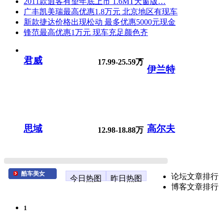
2011款逍客有望年底上市 1.6MT天窗版…
广丰凯美瑞最高优惠1.8万元 北京地区有现车
新款捷达价格出现松动 最多优惠5000元现金
锋范最高优惠1万元 现车充足颜色齐
君威
17.99-25.59万
伊兰特
思域
高尔夫
12.98-18.88万
酷车美女
论坛文章排行
今日热图
昨日热图
博客文章排行
1