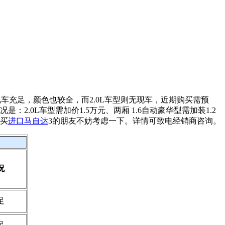
现车充足，颜色也较全，而2.0L车型则无现车，近期购买需预
：2.0L车型需加价1.5万元、两厢 1.6自动豪华型需加装1.2
购买
进口马自达
3的朋友不妨考虑一下。详情可致电经销商咨询。
况
足
足