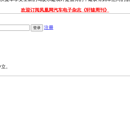
欢迎订阅凤凰网汽车电子杂志《轩辕周刊》
注册
中立。