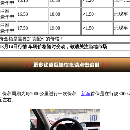
15.18
16.38
↗1.20
动豪华型
款 两厢
无现车
16.58
18.08
↗1.50
动豪华型
款 两厢
无现车
17.58
19.08
↗1.50
动豪华型
价金额是需要加装配件的价格！
0年03月14日行情 车辆价格随时变动，敬请关注当地市场
保养周期为每5000公里进行一次保养，
新车
首保是在行驶300
元左右。