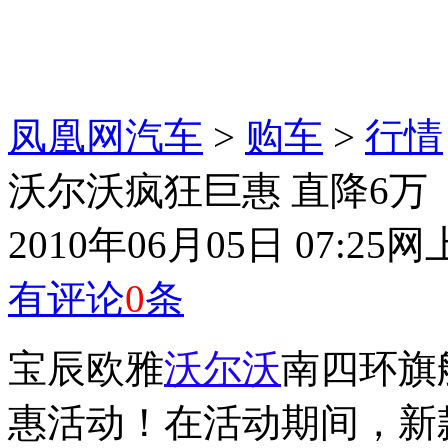
凤凰网汽车
>
购车
>
行情
沃尔沃疯狂巨惠 直降6万
2010年06月05日 07:25
网
有评论
0
条
宝辰欧雅
沃尔沃
南四环旗
惠活动！在活动期间，新款X