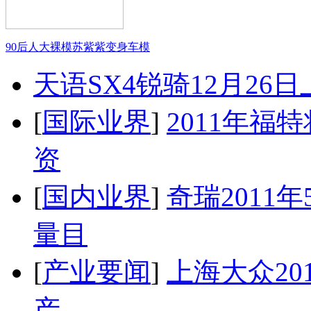
90后人大裸模苏紫紫变身车模
天语SX4锐骑12月26
[
国际业界
]
2011年
资
[
国内业界
]
奇瑞2011
量目
[
产业要闻
]
上海大众20
产