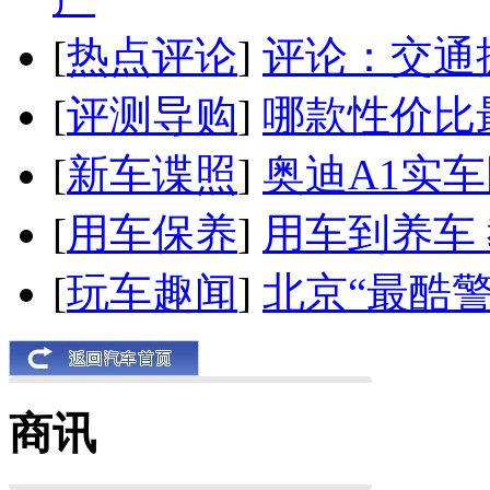
[
热点评论
]
评论：交通
[
评测导购
]
哪款性价比
[
新车谍照
]
奥迪A1实
[
用车保养
]
用车到养车
[
玩车趣闻
]
北京“最酷
商讯