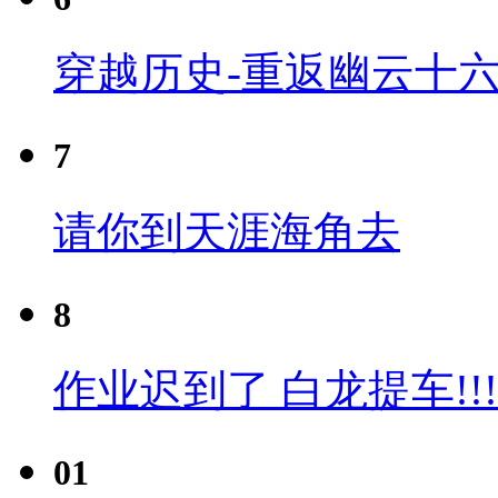
穿越历史-重返幽云十六
7
请你到天涯海角去
8
作业迟到了 白龙提车!!!
01