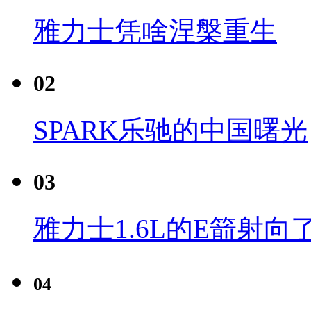
雅力士凭啥涅槃重生
02
SPARK乐驰的中国曙光
03
雅力士1.6L的E箭射向
04