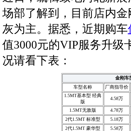
场部了解到，目前店内金
灰为主。据悉，近期购车
值3000元的VIP服务升
况请看下表：
金刚车
车型名称
厂商指导价
1.5MT基本型 经典
4.58万
版
1.5MT无敌版
4.78万
2代1.5MT 标准型
5.18万
2代1.5MT 豪华型
5.58万