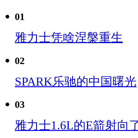
01
雅力士凭啥涅槃重生
02
SPARK乐驰的中国曙光
03
雅力士1.6L的E箭射向