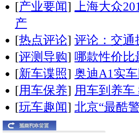
[
产业要闻
]
上海大众20
产
[
热点评论
]
评论：交通
[
评测导购
]
哪款性价比
[
新车谍照
]
奥迪A1实
[
用车保养
]
用车到养车
[
玩车趣闻
]
北京“最酷