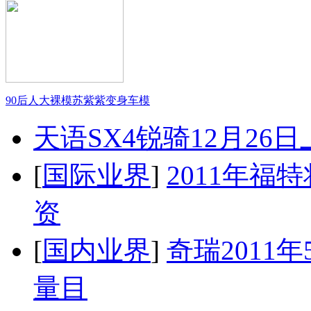
90后人大裸模苏紫紫变身车模
天语SX4锐骑12月26
[
国际业界
]
2011年
资
[
国内业界
]
奇瑞2011
量目