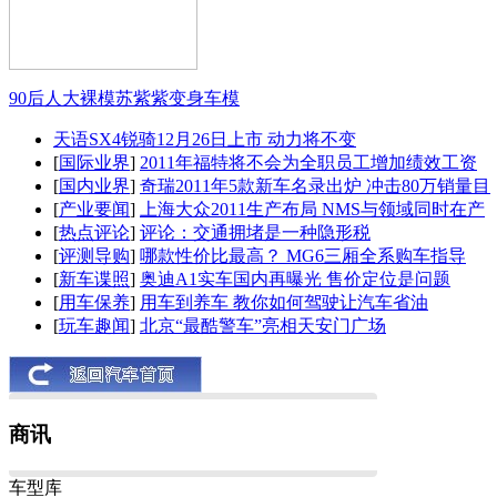
90后人大裸模苏紫紫变身车模
天语SX4锐骑12月26日上市 动力将不变
[
国际业界
]
2011年福特将不会为全职员工增加绩效工资
[
国内业界
]
奇瑞2011年5款新车名录出炉 冲击80万销量目
[
产业要闻
]
上海大众2011生产布局 NMS与领域同时在产
[
热点评论
]
评论：交通拥堵是一种隐形税
[
评测导购
]
哪款性价比最高？ MG6三厢全系购车指导
[
新车谍照
]
奥迪A1实车国内再曝光 售价定位是问题
[
用车保养
]
用车到养车 教你如何驾驶让汽车省油
[
玩车趣闻
]
北京“最酷警车”亮相天安门广场
商讯
车型库