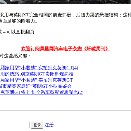
采用与英朗XT完全相同的前麦弗逊，后扭力梁的悬挂结构；这
地面足够的附着力。
←或→可以直接翻页
欢迎订阅凤凰网汽车电子杂志《轩辕周刊》
对这些感兴趣：
厢家用型“小君越” 实拍别克英朗GT(4)
用的诱惑 别克英朗GT贵阳辉煌亮相
厢家用型“小君越” 实拍别克英朗GT
城市精英家庭汇”英朗GT小型品鉴会
克英朗GT将上市 全系车型配置表曝光(2)
注册