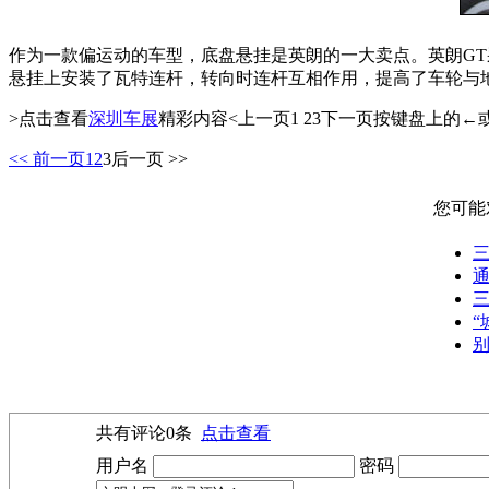
作为一款偏运动的车型，底盘悬挂是英朗的一大卖点。英朗GT
悬挂上安装了瓦特连杆，转向时连杆互相作用，提高了车轮与
>点击查看
深圳车展
精彩内容<上一页1 23下一页按键盘上的
<< 前一页
1
2
3
后一页 >>
您可能
三
通
三
“
别
共有评论
0
条
点击查看
用户名
密码