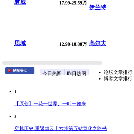
君威
17.99-25.59万
伊兰特
思域
高尔夫
12.98-18.88万
酷车美女
论坛文章排行
今日热图
昨日热图
博客文章排行
1
【原创】一花一世界、一叶一如来
2
穿越历史-重返幽云十六州第五站宣化之路书