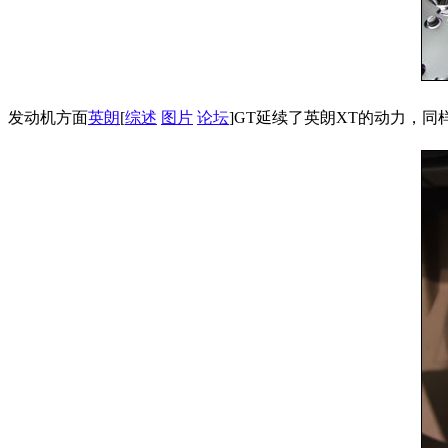
发动机方面
英朗
[
综述
图片
论坛
]GT延续了英朗XT的动力，同样