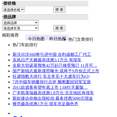
·按价格
·按品牌
精彩推荐
今日热图
昨日热图
热门文章排行
热门车款排行
新沃尔沃S60将引进中国 吉利成都工厂代工
东风日产天籁最高优惠3.1万元 有现车
全新大切诺基预售42万起已接受预订 11月可…
国产新锐志最新谍照曝光 或将于9月份正式上市
狂虐指数大排行 车主常见十大虐车行为(2)
7月中级车销量排行点评 雅阁重回冠军宝座
2011款逍客有望年底上市 1.6MT天窗版…
广丰凯美瑞最高优惠1.8万元 北京地区有现车
新款捷达价格出现松动 最多优惠5000元现金
锋范最高优惠1万元 现车充足颜色齐