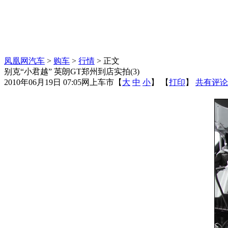
凤凰网汽车
>
购车
>
行情
> 正文
别克“小君越” 英朗GT郑州到店实拍(3)
2010年06月19日 07:05
网上车市
【
大
中
小
】 【
打印
】
共有评论