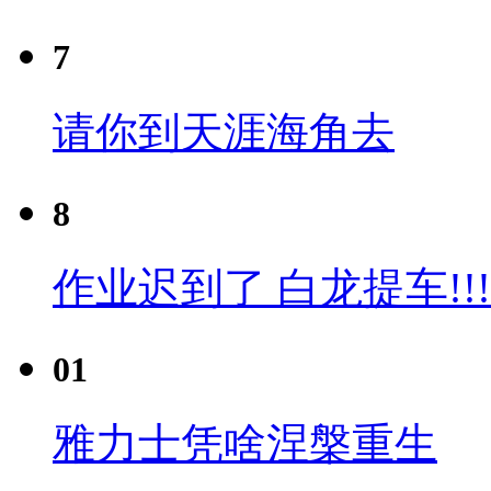
7
请你到天涯海角去
8
作业迟到了 白龙提车!!!
01
雅力士凭啥涅槃重生