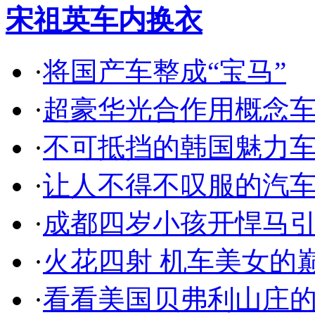
宋祖英车内换衣
·
将国产车整成“宝马”
·
超豪华光合作用概念
·
不可抵挡的韩国魅力
·
让人不得不叹服的汽
·
成都四岁小孩开悍马
·
火花四射 机车美女的
·
看看美国贝弗利山庄