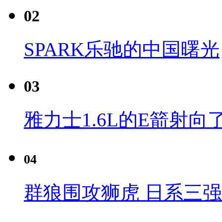
02
SPARK乐驰的中国曙光
03
雅力士1.6L的E箭射向
04
群狼围攻狮虎 日系三