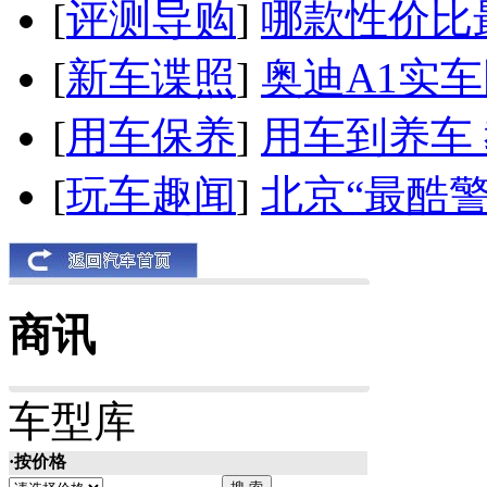
[
评测导购
]
哪款性价比
[
新车谍照
]
奥迪A1实
[
用车保养
]
用车到养车
[
玩车趣闻
]
北京“最酷
商讯
车型库
·按价格