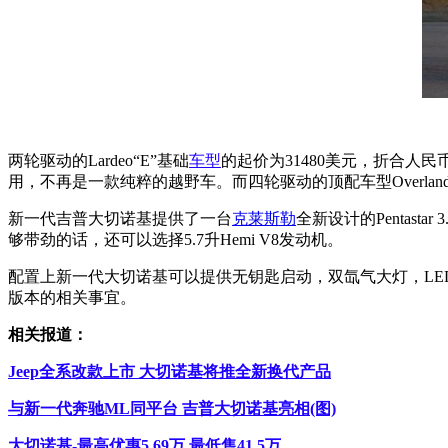
两轮驱动的Lardeo“E”基础
车型
的起价为31480美元，折合人
用，不再是一款纯粹的越野车。而四轮驱动的顶配车型Overlan
新一代吉普大切诺基提供了一台
克莱斯勒
全新设计的Pentas
够带劲的话，还可以选择5.7升Hemi V8发动机。
配置上新一代大切诺基可以提供无钥匙启动，双氙气大灯，LE
版本的相关事宜。
相关报道：
Jeep全系改款上市 大切诺基将推全新换代产品
与新一代奔驰ML同平台 吉普大切诺基亮相(图)
大切诺基-最高优惠5.69万 最低售41.5万