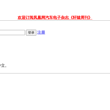
欢迎订阅凤凰网汽车电子杂志《轩辕周刊》
注册
中立。