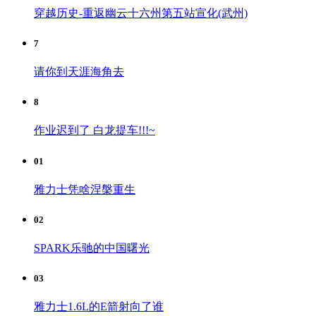
穿越历史-重返幽云十六州第五站宣化(武州)
7
请你到天涯海角去
8
作业迟到了 白龙提车!!!~
01
雅力士凭啥涅槃重生
02
SPARK乐驰的中国曙光
03
雅力士1.6L的E箭射向了谁