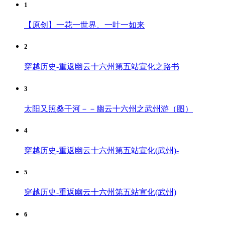
1
【原创】一花一世界、一叶一如来
2
穿越历史-重返幽云十六州第五站宣化之路书
3
太阳又照桑干河－－幽云十六州之武州游（图）
4
穿越历史-重返幽云十六州第五站宣化(武州)-
5
穿越历史-重返幽云十六州第五站宣化(武州)
6