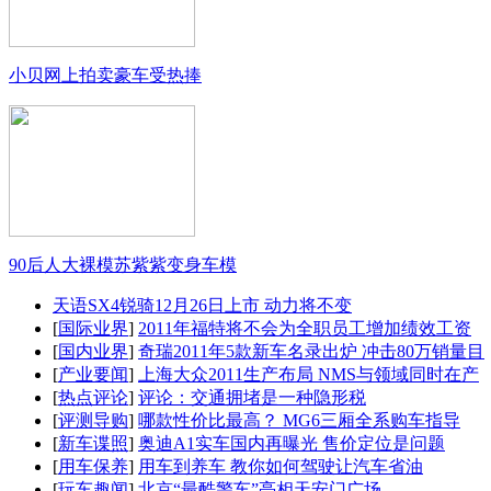
小贝网上拍卖豪车受热捧
90后人大裸模苏紫紫变身车模
天语SX4锐骑12月26日上市 动力将不变
[
国际业界
]
2011年福特将不会为全职员工增加绩效工资
[
国内业界
]
奇瑞2011年5款新车名录出炉 冲击80万销量目
[
产业要闻
]
上海大众2011生产布局 NMS与领域同时在产
[
热点评论
]
评论：交通拥堵是一种隐形税
[
评测导购
]
哪款性价比最高？ MG6三厢全系购车指导
[
新车谍照
]
奥迪A1实车国内再曝光 售价定位是问题
[
用车保养
]
用车到养车 教你如何驾驶让汽车省油
[
玩车趣闻
]
北京“最酷警车”亮相天安门广场