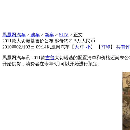
凤凰网汽车
>
购车
>
新车
>
SUV
> 正文
2011款大切诺基售价公布 起价约21.5万人民币
2010年02月03日 09:14
凤凰网汽车
【
大
中
小
】 【
打印
】
共有评
凤凰网汽车讯 2011款
吉普
大切诺基的配置清单和价格还尚未公
开始供货，消费者在今年6月可以开始进行预定。