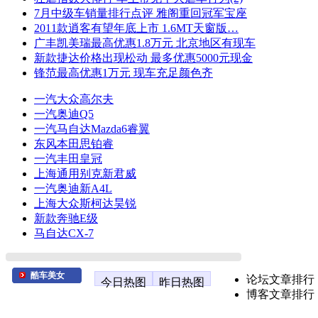
7月中级车销量排行点评 雅阁重回冠军宝座
2011款逍客有望年底上市 1.6MT天窗版…
广丰凯美瑞最高优惠1.8万元 北京地区有现车
新款捷达价格出现松动 最多优惠5000元现金
锋范最高优惠1万元 现车充足颜色齐
一汽大众高尔夫
一汽奥迪Q5
一汽马自达Mazda6睿翼
东风本田思铂睿
一汽丰田皇冠
上海通用别克新君威
一汽奥迪新A4L
上海大众斯柯达昊锐
新款奔驰E级
马自达CX-7
酷车美女
论坛文章排行
今日热图
昨日热图
博客文章排行