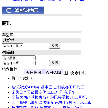
商讯
车型库
·按价格
·按品牌
精彩推荐
今日热图
昨日热图
热门文章排行
热门车款排行
新沃尔沃S60将引进中国 吉利成都工厂代工
东风日产天籁最高优惠3.1万元 有现车
全新大切诺基预售42万起已接受预订 11月可…
国产新锐志最新谍照曝光 或将于9月份正式上市
狂虐指数大排行 车主常见十大虐车行为(2)