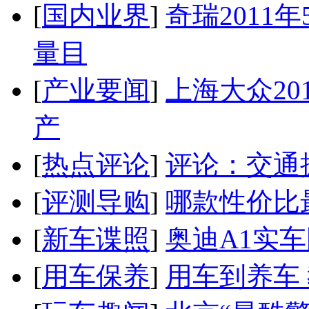
[
国内业界
]
奇瑞2011
量目
[
产业要闻
]
上海大众20
产
[
热点评论
]
评论：交通
[
评测导购
]
哪款性价比
[
新车谍照
]
奥迪A1实
[
用车保养
]
用车到养车