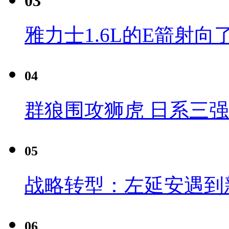
03
雅力士1.6L的E箭射向
04
群狼围攻狮虎 日系三
05
战略转型：左延安遇到
06