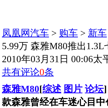
凤凰网汽车
>
购车
>
新车
5.99万 森雅M80推出1.
2010年03月31日 00:06
太
共有评论
0
条
森雅M80
[
综述
图片
论坛
款森雅曾经在车迷心目中