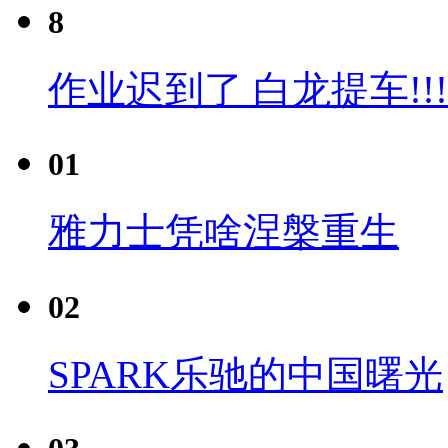
8
作业迟到了 白龙提车!!!
01
雅力士凭啥涅槃重生
02
SPARK乐驰的中国曙光