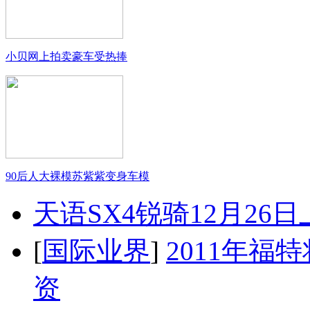
小贝网上拍卖豪车受热捧
90后人大裸模苏紫紫变身车模
天语SX4锐骑12月26
[
国际业界
]
2011年
资