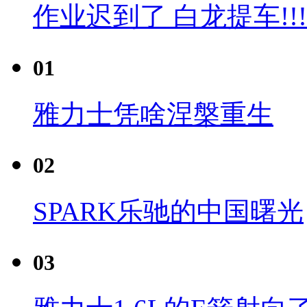
作业迟到了 白龙提车!!!
01
雅力士凭啥涅槃重生
02
SPARK乐驰的中国曙光
03