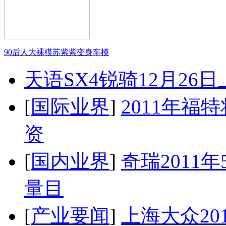
90后人大裸模苏紫紫变身车模
天语SX4锐骑12月26
[
国际业界
]
2011年
资
[
国内业界
]
奇瑞2011
量目
[
产业要闻
]
上海大众20