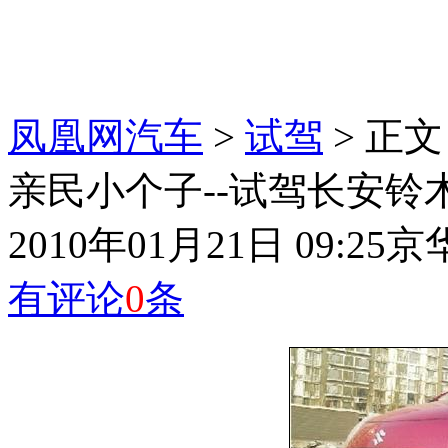
凤凰网汽车
>
试驾
> 正文
亲民小个子--试驾长安铃木
2010年01月21日 09:25
京
有评论
0
条