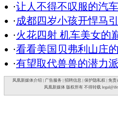
·
让人不得不叹服的汽
·
成都四岁小孩开悍马
·
火花四射 机车美女的
·
看看美国贝弗利山庄
·
有望取代兽兽的潜力
凤凰新媒体介绍
|
广告服务
|
招聘信息
|
保护隐私权
|
免责
凤凰新媒体 版权所有 不得转载
legal@if