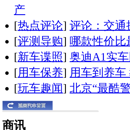
产
[
热点评论
]
评论：交通
[
评测导购
]
哪款性价比
[
新车谍照
]
奥迪A1实
[
用车保养
]
用车到养车
[
玩车趣闻
]
北京“最酷
商讯