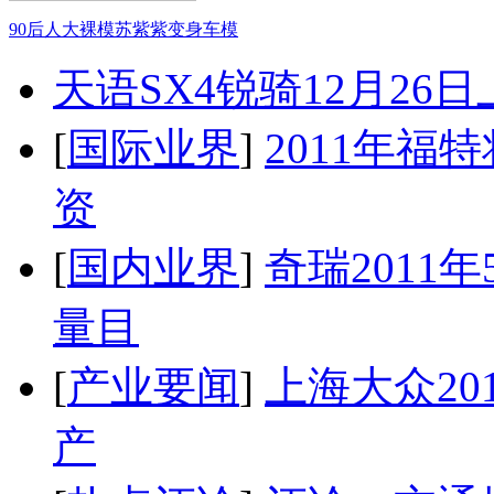
90后人大裸模苏紫紫变身车模
天语SX4锐骑12月26
[
国际业界
]
2011年
资
[
国内业界
]
奇瑞2011
量目
[
产业要闻
]
上海大众20
产