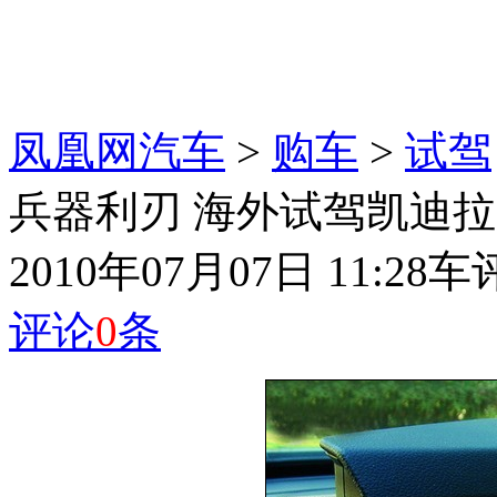
凤凰网汽车
>
购车
>
试驾
兵器利刃 海外试驾凯迪拉克
2010年07月07日 11:28
车
评论
0
条