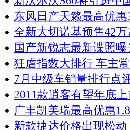
新沃尔沃S60将引进中
东风日产天籁最高优惠3
全新大切诺基预售42万
国产新锐志最新谍照曝
狂虐指数大排行 车主常
7月中级车销量排行点
2011款逍客有望年底上市
广丰凯美瑞最高优惠1.
新款捷达价格出现松动 