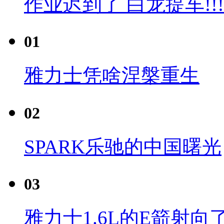
作业迟到了 白龙提车!!!
01
雅力士凭啥涅槃重生
02
SPARK乐驰的中国曙光
03
雅力士1.6L的E箭射向