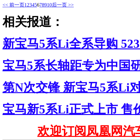
<< 前一页
1
2
3
4
5
6
7
8
9
10
后一页 >>
相关报道：
新宝马5系Li全系导购 52
宝马5系长轴距专为中国
第N次交锋 新宝马5系L
宝马新5系Li正式上市 售价48
欢迎订阅凤凰网汽