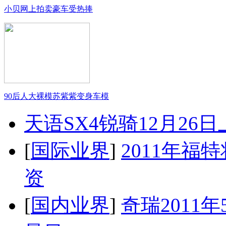
小贝网上拍卖豪车受热捧
90后人大裸模苏紫紫变身车模
天语SX4锐骑12月26
[
国际业界
]
2011年
资
[
国内业界
]
奇瑞2011