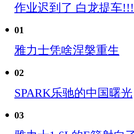
作业迟到了 白龙提车!!!
01
雅力士凭啥涅槃重生
02
SPARK乐驰的中国曙光
03