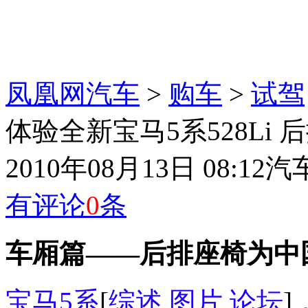
凤凰网汽车
>
购车
>
试驾
体验全新宝马5系528Li 
2010年08月13日 08:12
汽
有评论
0
条
车厢篇——后排座椅为中
宝马5系
[
综述
图片
论坛