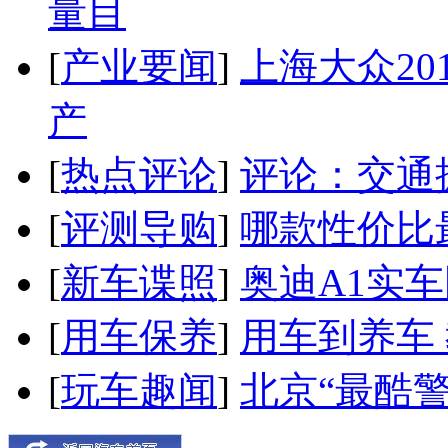
量目
[
产业要闻
]
上海大众20
产
[
热点评论
]
评论：交通
[
评测导购
]
哪款性价比
[
新车谍照
]
奥迪A1实
[
用车保养
]
用车到养车
[
玩车趣闻
]
北京“最酷