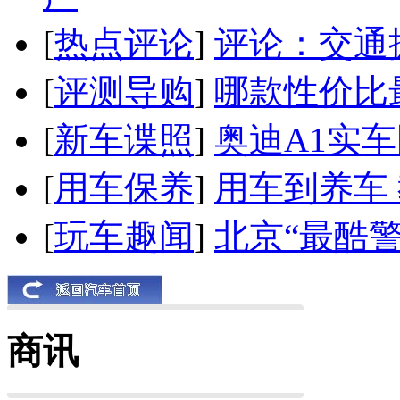
[
热点评论
]
评论：交通
[
评测导购
]
哪款性价比
[
新车谍照
]
奥迪A1实
[
用车保养
]
用车到养车
[
玩车趣闻
]
北京“最酷
商讯