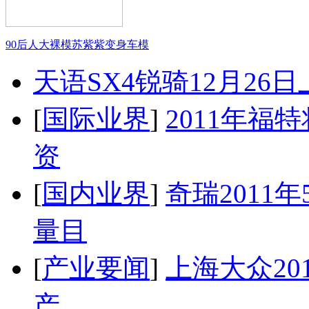
90后人大裸模苏紫紫变身车模
天语SX4锐骑12月26
[
国际业界
]
2011年
资
[
国内业界
]
奇瑞2011
量目
[
产业要闻
]
上海大众20
产