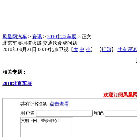
凤凰网汽车
>
资讯
>
2010北京车展
> 正文
北京车展拥挤火爆 交通饮食成问题
2010年04月21日 00:19
北京卫视
【
大
中
小
】 【
打印
】
共有评论
相关专题：
2010北京车展
欢迎订阅凤凰
共有评论
0
条
点击查看
用户名
密码