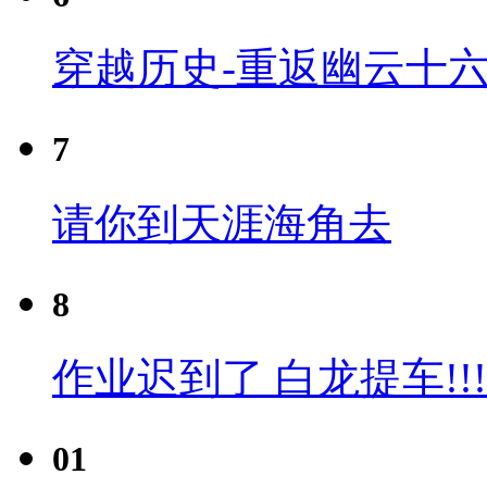
穿越历史-重返幽云十六
7
请你到天涯海角去
8
作业迟到了 白龙提车!!!
01