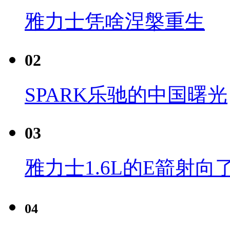
雅力士凭啥涅槃重生
02
SPARK乐驰的中国曙光
03
雅力士1.6L的E箭射向
04