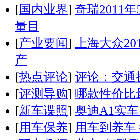
[
国内业界
]
奇瑞2011
量目
[
产业要闻
]
上海大众20
产
[
热点评论
]
评论：交通
[
评测导购
]
哪款性价比
[
新车谍照
]
奥迪A1实
[
用车保养
]
用车到养车