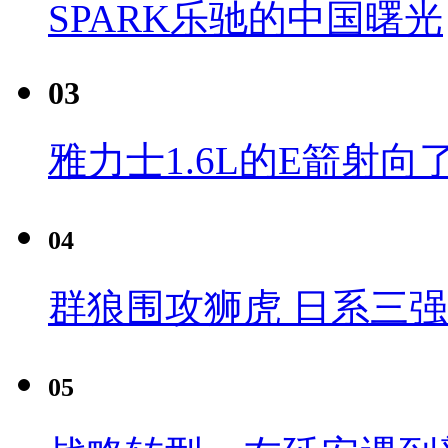
SPARK乐驰的中国曙光
03
雅力士1.6L的E箭射向
04
群狼围攻狮虎 日系三
05