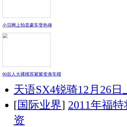
小贝网上拍卖豪车受热捧
90后人大裸模苏紫紫变身车模
天语SX4锐骑12月26
[
国际业界
]
2011年
资