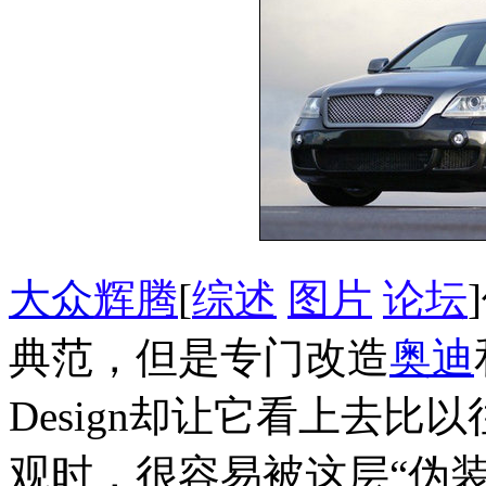
大众
辉腾
[
综述
图片
论坛
典范，但是专门改造
奥迪
Design却让它看上去
观时，很容易被这层“伪