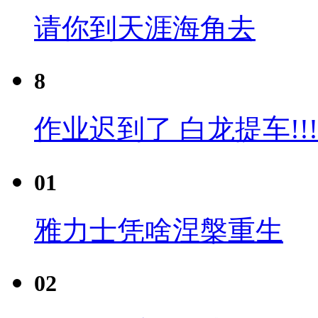
请你到天涯海角去
8
作业迟到了 白龙提车!!!
01
雅力士凭啥涅槃重生
02