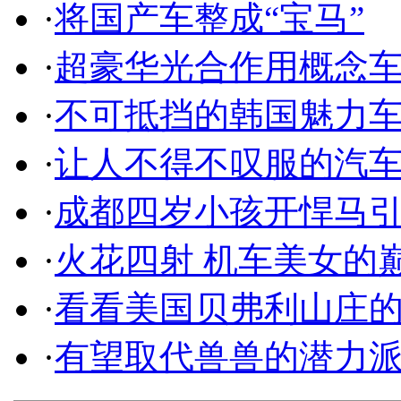
·
将国产车整成“宝马”
·
超豪华光合作用概念
·
不可抵挡的韩国魅力
·
让人不得不叹服的汽
·
成都四岁小孩开悍马
·
火花四射 机车美女的
·
看看美国贝弗利山庄
·
有望取代兽兽的潜力