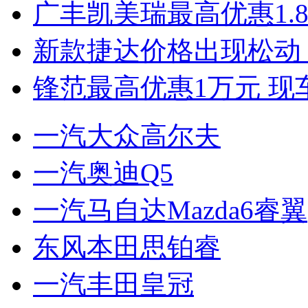
广丰凯美瑞最高优惠1.
新款捷达价格出现松动 
锋范最高优惠1万元 现
一汽大众高尔夫
一汽奥迪Q5
一汽马自达Mazda6睿翼
东风本田思铂睿
一汽丰田皇冠