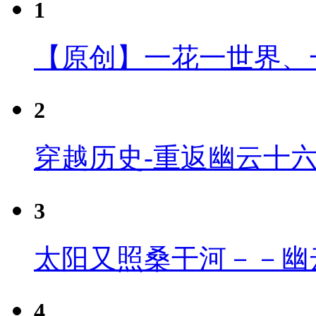
1
【原创】一花一世界、
2
穿越历史-重返幽云十
3
太阳又照桑干河－－幽
4