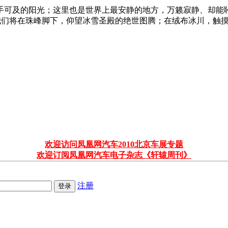
手可及的阳光；这里也是世界上最安静的地方，万籁寂静、却能
方可到达。我们将在珠峰脚下，仰望冰雪圣殿的绝世图腾；在绒布冰川
欢迎访问凤凰网汽车2010北京车展专题
欢迎订阅凤凰网汽车电子杂志《轩辕周刊》
注册