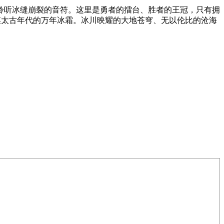
聆听冰缝崩裂的音符。这里是勇者的擂台、胜者的王冠，只有拥
，触摸太古年代的万年冰霜。冰川映耀的大地苍穹、无以伦比的沧海