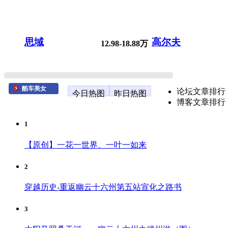
思域
高尔夫
12.98-18.88万
酷车美女
论坛文章排行
今日热图
昨日热图
博客文章排行
1
【原创】一花一世界、一叶一如来
2
穿越历史-重返幽云十六州第五站宣化之路书
3