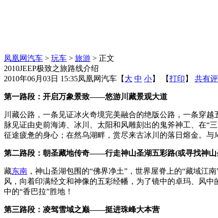
凤凰网汽车
>
玩车
>
旅游
> 正文
2010JEEP极致之旅路线介绍
2010年06月03日 15:35
凤凰网汽车
【
大
中
小
】 【
打印
】
共有评
第一路段：
开启万象景致
——悠游川藏景观大道
川藏公路，一条见证冰火奇境完美融合的绝版公路，一条穿越
脉见证由史前海涛、冰川、太阳和风雕刻出的鬼斧神工、在“三
征途疲惫的身心；在然乌湖畔，赏尽来古冰川的落日熔金。与J
第二路段：
朝圣藏地传奇
——行走神山圣湖五彩路(或寻找神山圣
藏
东南
，神山圣湖包围的“佛界净土”，世界屋脊上的“藏域江南
风，向着印满经文和神像的五彩经幡，为了镜中的卓玛、风中
中的“香巴拉”胜地！
第三路段：
凌驾雪域之巅
——挺进珠峰大本营