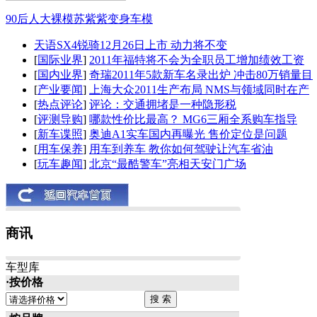
90后人大裸模苏紫紫变身车模
天语SX4锐骑12月26日上市 动力将不变
[
国际业界
]
2011年福特将不会为全职员工增加绩效工资
[
国内业界
]
奇瑞2011年5款新车名录出炉 冲击80万销量目
[
产业要闻
]
上海大众2011生产布局 NMS与领域同时在产
[
热点评论
]
评论：交通拥堵是一种隐形税
[
评测导购
]
哪款性价比最高？ MG6三厢全系购车指导
[
新车谍照
]
奥迪A1实车国内再曝光 售价定位是问题
[
用车保养
]
用车到养车 教你如何驾驶让汽车省油
[
玩车趣闻
]
北京“最酷警车”亮相天安门广场
商讯
车型库
·按价格