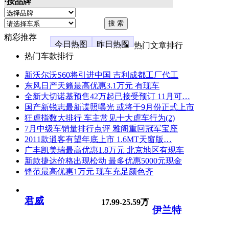
·按品牌
精彩推荐
今日热图
昨日热图
热门文章排行
热门车款排行
新沃尔沃S60将引进中国 吉利成都工厂代工
东风日产天籁最高优惠3.1万元 有现车
全新大切诺基预售42万起已接受预订 11月可…
国产新锐志最新谍照曝光 或将于9月份正式上市
狂虐指数大排行 车主常见十大虐车行为(2)
7月中级车销量排行点评 雅阁重回冠军宝座
2011款逍客有望年底上市 1.6MT天窗版…
广丰凯美瑞最高优惠1.8万元 北京地区有现车
新款捷达价格出现松动 最多优惠5000元现金
锋范最高优惠1万元 现车充足颜色齐
君威
17.99-25.59万
伊兰特