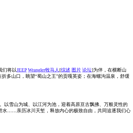
我们将以
JEEP
Wrangler
牧马人
[
综述
图片
论坛
]为伴，在横断山
折多山口，眺望“蜀山之王”的贡嘎英姿；在海螺沟温泉，舒缓
为一体。以雪山为城、以江河为池，迎着高原亘古飘拂、万般灵性的
碧水……亲历冰川天堑，释放内心的极致自由，共同追逐我们心