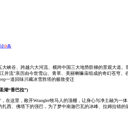
论
0
条
五大峡谷、跨越六大河流、横跨中国三大地势阶梯的景观大道。
江并流”亲历由今世雪山、青草、美丽喇嘛庙组成的奇幻苍穹。在
eep一道回味川藏冰雪胜塔的极致变迁
湖“香巴拉”)
”，在这里，敞开Wrangler牧马人的顶棚，让身心与净土融
的扎西、佛塔下的强巴，为了梦中南迦巴瓦的冰峰、拉姆拉错的