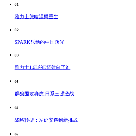
01
雅力士凭啥涅槃重生
02
SPARK乐驰的中国曙光
03
雅力士1.6L的E箭射向了谁
04
群狼围攻狮虎 日系三强激战
05
战略转型：左延安遇到新挑战
06