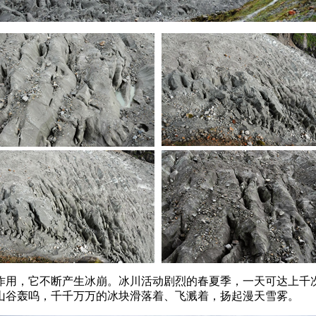
作用，它不断产生冰崩。冰川活动剧烈的春夏季，一天可达上千
山谷轰呜，千千万万的冰块滑落着、飞溅着，扬起漫天雪雾。