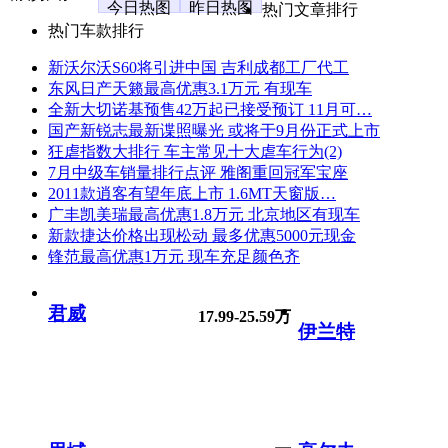
今日热图
昨日热图
热门文章排行
热门车款排行
新沃尔沃S60将引进中国 吉利成都工厂代工
东风日产天籁最高优惠3.1万元 有现车
全新大切诺基预售42万起已接受预订 11月可…
国产新锐志最新谍照曝光 或将于9月份正式上市
狂虐指数大排行 车主常见十大虐车行为(2)
7月中级车销量排行点评 雅阁重回冠军宝座
2011款逍客有望年底上市 1.6MT天窗版…
广丰凯美瑞最高优惠1.8万元 北京地区有现车
新款捷达价格出现松动 最多优惠5000元现金
锋范最高优惠1万元 现车充足颜色齐
君威
17.99-25.59万
伊兰特