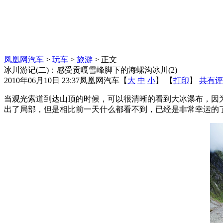
凤凰网汽车
>
玩车
>
旅游
> 正文
冰川游记(二)：感受贡嘎雪峰脚下的海螺沟冰川(2)
2010年06月10日 23:37
凤凰网汽车
【
大
中
小
】 【
打印
】
共有评
当观光索道到达山顶的时候，可以很清晰的看到大冰瀑布，因
出了局部，但是相比前一天什么都看不到，已经是非常幸运的