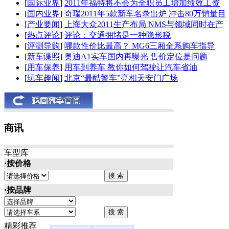
[
国际业界
]
2011年福特将不会为全职员工增加绩效工资
[
国内业界
]
奇瑞2011年5款新车名录出炉 冲击80万销量目
[
产业要闻
]
上海大众2011生产布局 NMS与领域同时在产
[
热点评论
]
评论：交通拥堵是一种隐形税
[
评测导购
]
哪款性价比最高？ MG6三厢全系购车指导
[
新车谍照
]
奥迪A1实车国内再曝光 售价定位是问题
[
用车保养
]
用车到养车 教你如何驾驶让汽车省油
[
玩车趣闻
]
北京“最酷警车”亮相天安门广场
商讯
车型库
·按价格
·按品牌
精彩推荐