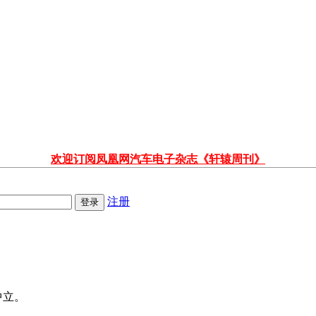
欢迎订阅凤凰网汽车电子杂志《轩辕周刊》
注册
中立。