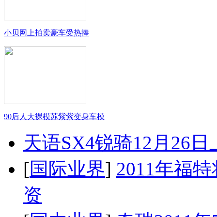
小贝网上拍卖豪车受热捧
90后人大裸模苏紫紫变身车模
天语SX4锐骑12月26
[
国际业界
]
2011年
资