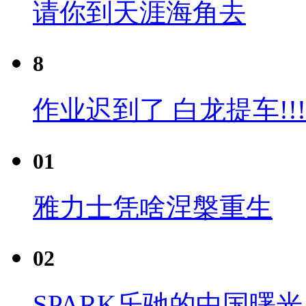
请你到天涯海角去
8
作业迟到了 白龙提车!!!
01
雅力士凭啥涅槃重生
02
SPARK乐驰的中国曙光