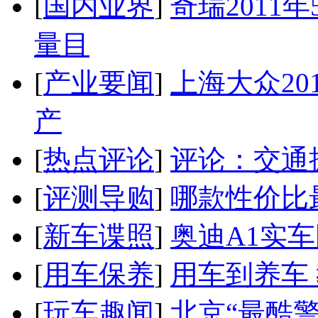
[
国内业界
]
奇瑞2011
量目
[
产业要闻
]
上海大众20
产
[
热点评论
]
评论：交通
[
评测导购
]
哪款性价比
[
新车谍照
]
奥迪A1实
[
用车保养
]
用车到养车
[
玩车趣闻
]
北京“最酷