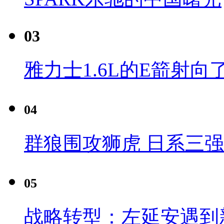
03
雅力士1.6L的E箭射向
04
群狼围攻狮虎 日系三
05
战略转型：左延安遇到