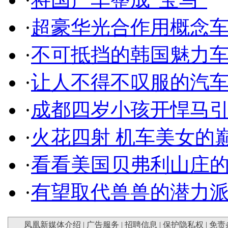
·
超豪华光合作用概念
·
不可抵挡的韩国魅力
·
让人不得不叹服的汽
·
成都四岁小孩开悍马
·
火花四射 机车美女的
·
看看美国贝弗利山庄
·
有望取代兽兽的潜力
凤凰新媒体介绍
|
广告服务
|
招聘信息
|
保护隐私权
|
免责