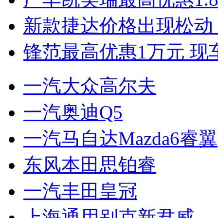
新款捷达价格出现松动 
锋范最高优惠1万元 现
一汽大众高尔夫
一汽奥迪Q5
一汽马自达Mazda6睿翼
东风本田思铂睿
一汽丰田皇冠
上海通用别克新君威