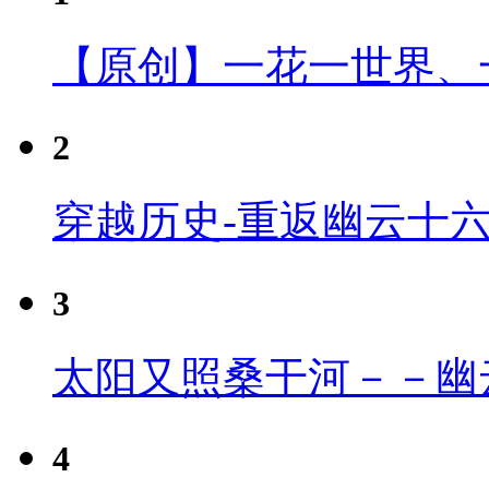
【原创】一花一世界、
2
穿越历史-重返幽云十
3
太阳又照桑干河－－幽
4