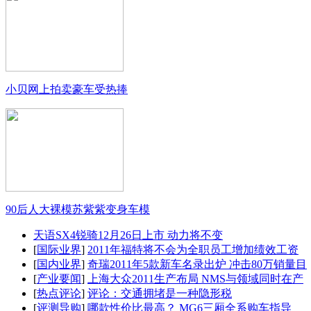
小贝网上拍卖豪车受热捧
90后人大裸模苏紫紫变身车模
天语SX4锐骑12月26日上市 动力将不变
[
国际业界
]
2011年福特将不会为全职员工增加绩效工资
[
国内业界
]
奇瑞2011年5款新车名录出炉 冲击80万销量目
[
产业要闻
]
上海大众2011生产布局 NMS与领域同时在产
[
热点评论
]
评论：交通拥堵是一种隐形税
[
评测导购
]
哪款性价比最高？ MG6三厢全系购车指导