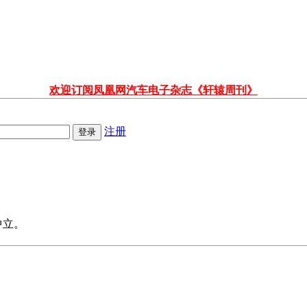
欢迎订阅凤凰网汽车电子杂志《轩辕周刊》
注册
中立。