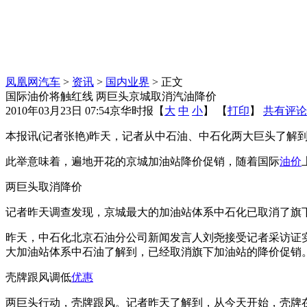
凤凰网汽车
>
资讯
>
国内业界
> 正文
国际油价将触红线 两巨头京城取消汽油降价
2010年03月23日 07:54
京华时报
【
大
中
小
】 【
打印
】
共有评论
本报讯(记者张艳)昨天，记者从中石油、中石化两大巨头了解
此举意味着，遍地开花的京城加油站降价促销，随着国际
油价
两巨头取消降价
记者昨天调查发现，京城最大的加油站体系中石化已取消了旗下
昨天，中石化北京石油分公司新闻发言人刘尧接受记者采访证实，
大加油站体系中石油了解到，已经取消旗下加油站的降价促销
壳牌跟风调低
优惠
两巨头行动，壳牌跟风。记者昨天了解到，从今天开始，壳牌在京近