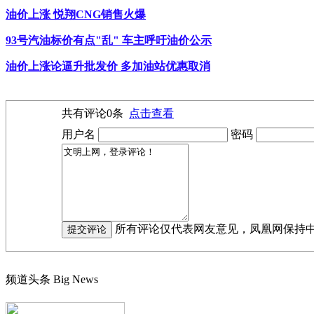
油价上涨 悦翔CNG销售火爆
93号汽油标价有点"乱" 车主呼吁油价公示
油价上涨论逼升批发价 多加油站优惠取消
共有评论
0
条
点击查看
用户名
密码
所有评论仅代表网友意见，凤凰网保持
频道头条
Big News