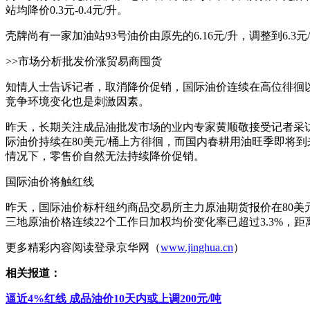
站均降价0.3元-0.4元/升。
壳牌尚有一家加油站93号油价由原先的6.16元/升，调整到6
>>市场分析批发价涨贸易商囤货
知情人士告诉记者，取消降价促销，国际油价连续在高位徘徊
竞争环境变化也是刺激因素。
昨天，长期关注成品油批发市场的业内专家黄顺敬接受记者采访
际油价持续在80美元/桶上方徘徊，而国内春耕用油旺季即将
情况下，零售价自然无法持续降价促销。
国际油价将触红线
昨天，国际油价标杆纽约商品交易所主力原油期货报价在80美元/
三地原油价格连续22个工作日加权均价变化率已超过3.3%，
更多精彩内容阅读登录京华网（
www.jinghua.cn
）
相关报道：
逼近4%红线 成品油价10天内或上调200元/吨