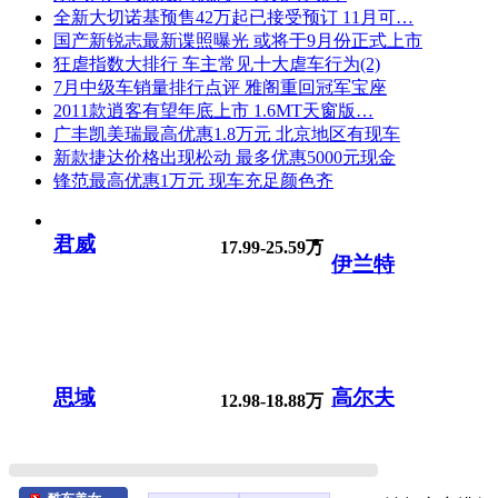
全新大切诺基预售42万起已接受预订 11月可…
国产新锐志最新谍照曝光 或将于9月份正式上市
狂虐指数大排行 车主常见十大虐车行为(2)
7月中级车销量排行点评 雅阁重回冠军宝座
2011款逍客有望年底上市 1.6MT天窗版…
广丰凯美瑞最高优惠1.8万元 北京地区有现车
新款捷达价格出现松动 最多优惠5000元现金
锋范最高优惠1万元 现车充足颜色齐
君威
17.99-25.59万
伊兰特
思域
高尔夫
12.98-18.88万