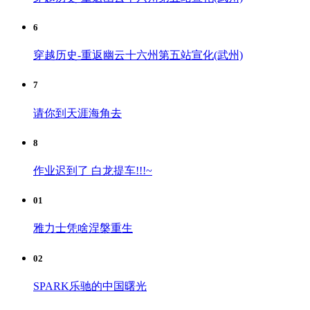
6
穿越历史-重返幽云十六州第五站宣化(武州)
7
请你到天涯海角去
8
作业迟到了 白龙提车!!!~
01
雅力士凭啥涅槃重生
02
SPARK乐驰的中国曙光