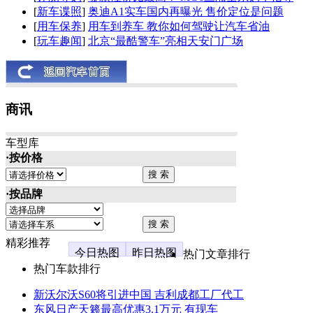
[
新车谍照
]
奥迪A1实车国内再曝光 售价定位是问题
[
用车保养
]
用车到养车 教你如何驾驶让汽车省油
[
玩车趣闻
]
北京“最酷警车”亮相天安门广场
商讯
车型库
·按价格
·按品牌
精彩推荐
今日热图
昨日热图
热门文章排行
热门车款排行
新沃尔沃S60将引进中国 吉利成都工厂代工
东风日产天籁最高优惠3.1万元 有现车