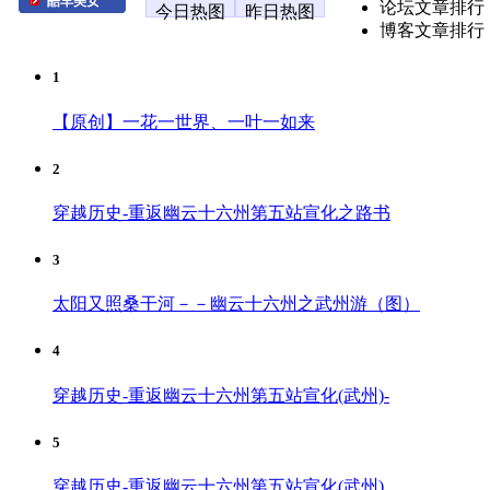
酷车美女
论坛文章排行
今日热图
昨日热图
博客文章排行
1
【原创】一花一世界、一叶一如来
2
穿越历史-重返幽云十六州第五站宣化之路书
3
太阳又照桑干河－－幽云十六州之武州游（图）
4
穿越历史-重返幽云十六州第五站宣化(武州)-
5
穿越历史-重返幽云十六州第五站宣化(武州)