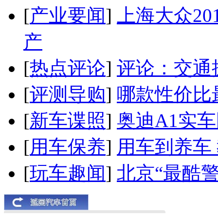
[
产业要闻
]
上海大众20
产
[
热点评论
]
评论：交通
[
评测导购
]
哪款性价比
[
新车谍照
]
奥迪A1实
[
用车保养
]
用车到养车
[
玩车趣闻
]
北京“最酷