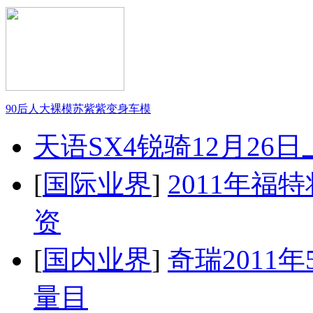
90后人大裸模苏紫紫变身车模
天语SX4锐骑12月26
[
国际业界
]
2011年
资
[
国内业界
]
奇瑞2011
量目