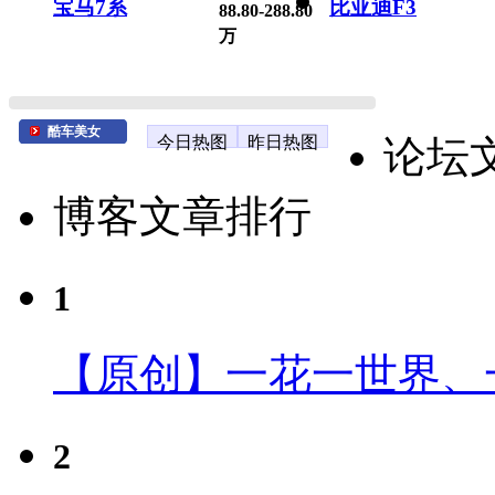
宝马7系
比亚迪F3
88.80-288.80
万
酷车美女
今日热图
昨日热图
论坛
博客文章排行
1
【原创】一花一世界、
2