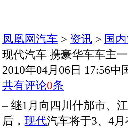
凤凰网汽车
>
资讯
>
国内
现代汽车 携豪华车车主
2010年04月06日 17:56
中
共有评论
0
条
– 继1月向四川什邡市、
后，
现代
汽车将于3、4