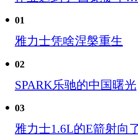
01
雅力士凭啥涅槃重生
02
SPARK乐驰的中国曙光
03
雅力士1.6L的E箭射向