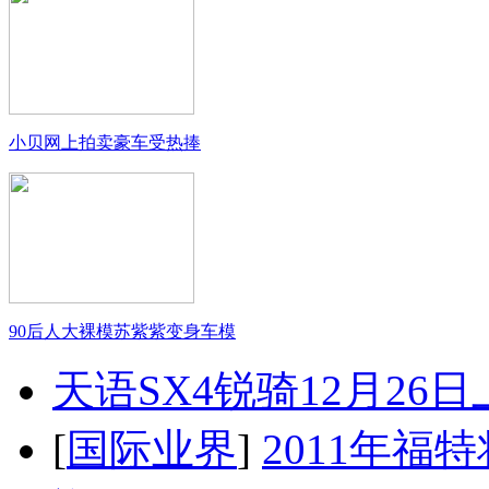
小贝网上拍卖豪车受热捧
90后人大裸模苏紫紫变身车模
天语SX4锐骑12月26
[
国际业界
]
2011年