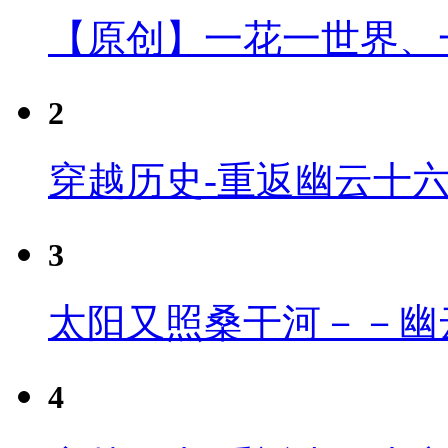
【原创】一花一世界、
2
穿越历史-重返幽云十
3
太阳又照桑干河－－幽
4