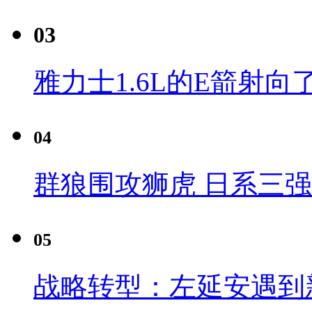
03
雅力士1.6L的E箭射向
04
群狼围攻狮虎 日系三
05
战略转型：左延安遇到