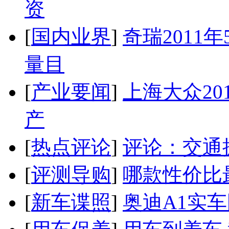
资
[
国内业界
]
奇瑞2011
量目
[
产业要闻
]
上海大众20
产
[
热点评论
]
评论：交通
[
评测导购
]
哪款性价比
[
新车谍照
]
奥迪A1实