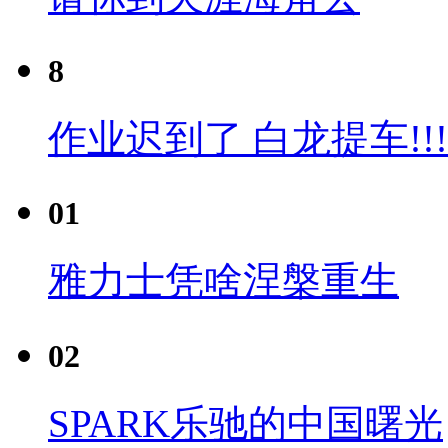
8
作业迟到了 白龙提车!!!
01
雅力士凭啥涅槃重生
02
SPARK乐驰的中国曙光