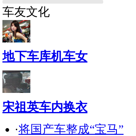
车友文化
地下车库机车女
宋祖英车内换衣
·
将国产车整成“宝马”