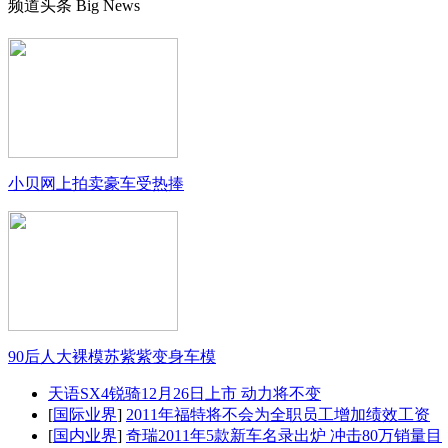
频道头条
Big News
小贝网上拍卖豪车受热捧
90后人大裸模苏紫紫变身车模
天语SX4锐骑12月26日上市 动力将不变
[
国际业界
]
2011年福特将不会为全职员工增加绩效工资
[
国内业界
]
奇瑞2011年5款新车名录出炉 冲击80万销量目