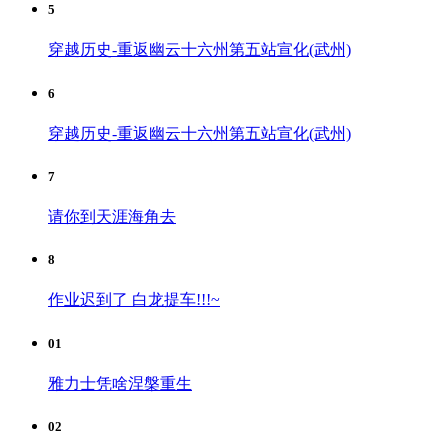
5
穿越历史-重返幽云十六州第五站宣化(武州)
6
穿越历史-重返幽云十六州第五站宣化(武州)
7
请你到天涯海角去
8
作业迟到了 白龙提车!!!~
01
雅力士凭啥涅槃重生
02