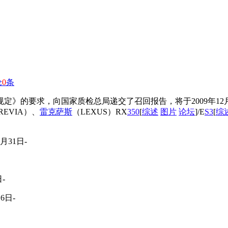
论
0
条
》的要求，向国家质检总局递交了召回报告，将于2009年12
REVIA）、
雷克萨斯
（LEXUS）RX
350
[
综述
图片
论坛
]/E
S3
[
综
月31日-
日-
16日-