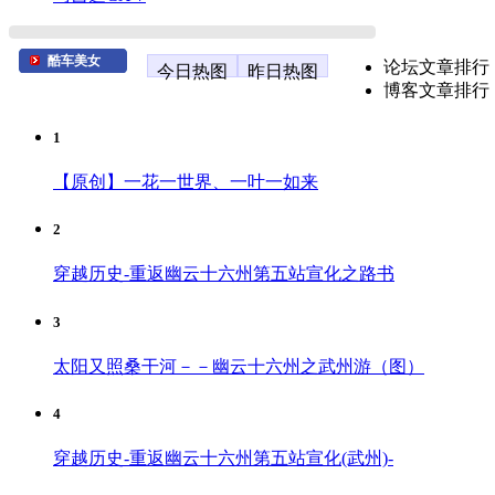
酷车美女
论坛文章排行
今日热图
昨日热图
博客文章排行
1
【原创】一花一世界、一叶一如来
2
穿越历史-重返幽云十六州第五站宣化之路书
3
太阳又照桑干河－－幽云十六州之武州游（图）
4
穿越历史-重返幽云十六州第五站宣化(武州)-