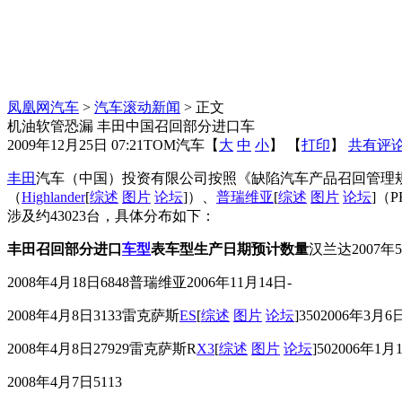
凤凰网汽车
>
汽车滚动新闻
> 正文
机油软管恐漏 丰田中国召回部分进口车
2009年12月25日 07:21
TOM汽车
【
大
中
小
】 【
打印
】
共有评
丰田
汽车（中国）投资有限公司按照《缺陷汽车产品召回管理规定
（
Highlander
[
综述
图片
论坛
]）、
普瑞维亚
[
综述
图片
论坛
]（P
涉及约43023台，具体分布如下：
丰田召回部分进口
车型
表
车型
生产日期
预计数量
汉兰达2007年5
2008年4月18日6848普瑞维亚2006年11月14日-
2008年4月8日3133雷克萨斯
ES
[
综述
图片
论坛
]3502006年3月6
2008年4月8日27929雷克萨斯R
X3
[
综述
图片
论坛
]502006年1月
2008年4月7日5113