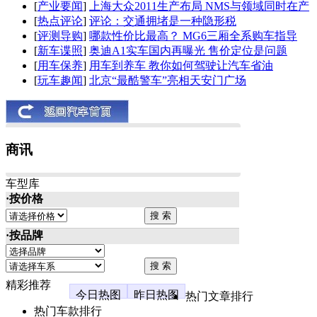
[
产业要闻
]
上海大众2011生产布局 NMS与领域同时在产
[
热点评论
]
评论：交通拥堵是一种隐形税
[
评测导购
]
哪款性价比最高？ MG6三厢全系购车指导
[
新车谍照
]
奥迪A1实车国内再曝光 售价定位是问题
[
用车保养
]
用车到养车 教你如何驾驶让汽车省油
[
玩车趣闻
]
北京“最酷警车”亮相天安门广场
商讯
车型库
·按价格
·按品牌
精彩推荐
今日热图
昨日热图
热门文章排行
热门车款排行