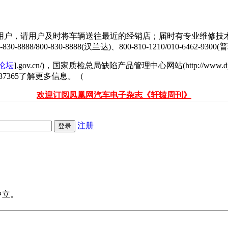
户，请用户及时将车辆送往最近的经销店；届时有专业维修技术人
830-8888(汉兰达)、800-810-1210/010-6462-9300(普瑞维亚
论坛
].gov.cn/)，国家质检总局缺陷产品管理中心网站(http://www.dpac.
537365了解更多信息。（
欢迎订阅凤凰网汽车电子杂志《轩辕周刊》
注册
中立。