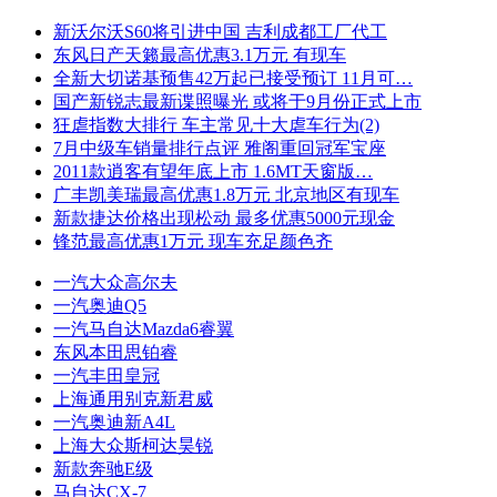
新沃尔沃S60将引进中国 吉利成都工厂代工
东风日产天籁最高优惠3.1万元 有现车
全新大切诺基预售42万起已接受预订 11月可…
国产新锐志最新谍照曝光 或将于9月份正式上市
狂虐指数大排行 车主常见十大虐车行为(2)
7月中级车销量排行点评 雅阁重回冠军宝座
2011款逍客有望年底上市 1.6MT天窗版…
广丰凯美瑞最高优惠1.8万元 北京地区有现车
新款捷达价格出现松动 最多优惠5000元现金
锋范最高优惠1万元 现车充足颜色齐
一汽大众高尔夫
一汽奥迪Q5
一汽马自达Mazda6睿翼
东风本田思铂睿
一汽丰田皇冠
上海通用别克新君威
一汽奥迪新A4L
上海大众斯柯达昊锐
新款奔驰E级
马自达CX-7