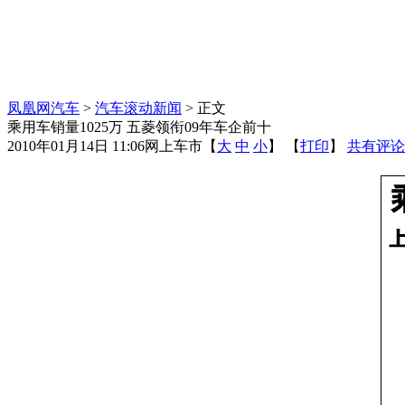
凤凰网汽车
>
汽车滚动新闻
> 正文
乘用车销量1025万 五菱领衔09年车企前十
2010年01月14日 11:06
网上车市
【
大
中
小
】 【
打印
】
共有评论