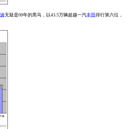
迪
无疑是09年的黑马，以43.5万辆超越一汽
丰田
排行第六位，