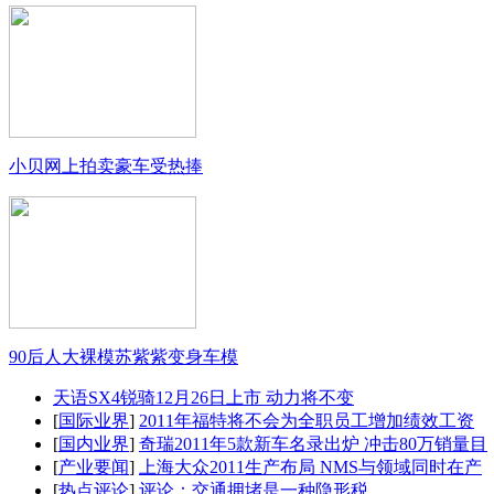
小贝网上拍卖豪车受热捧
90后人大裸模苏紫紫变身车模
天语SX4锐骑12月26日上市 动力将不变
[
国际业界
]
2011年福特将不会为全职员工增加绩效工资
[
国内业界
]
奇瑞2011年5款新车名录出炉 冲击80万销量目
[
产业要闻
]
上海大众2011生产布局 NMS与领域同时在产
[
热点评论
]
评论：交通拥堵是一种隐形税