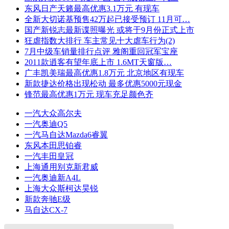
东风日产天籁最高优惠3.1万元 有现车
全新大切诺基预售42万起已接受预订 11月可…
国产新锐志最新谍照曝光 或将于9月份正式上市
狂虐指数大排行 车主常见十大虐车行为(2)
7月中级车销量排行点评 雅阁重回冠军宝座
2011款逍客有望年底上市 1.6MT天窗版…
广丰凯美瑞最高优惠1.8万元 北京地区有现车
新款捷达价格出现松动 最多优惠5000元现金
锋范最高优惠1万元 现车充足颜色齐
一汽大众高尔夫
一汽奥迪Q5
一汽马自达Mazda6睿翼
东风本田思铂睿
一汽丰田皇冠
上海通用别克新君威
一汽奥迪新A4L
上海大众斯柯达昊锐
新款奔驰E级
马自达CX-7