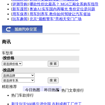
[
评测导购
]
哪款性价比最高？ MG6三厢全系购车指导
[
新车谍照
]
奥迪A1实车国内再曝光 售价定位是问题
[
用车保养
]
用车到养车 教你如何驾驶让汽车省油
[
玩车趣闻
]
北京“最酷警车”亮相天安门广场
商讯
车型库
·按价格
·按品牌
精彩推荐
今日热图
昨日热图
热门文章排行
热门车款排行
新沃尔沃S60将引进中国 吉利成都工厂代工