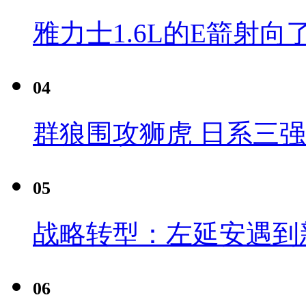
雅力士1.6L的E箭射向
04
群狼围攻狮虎 日系三
05
战略转型：左延安遇到
06