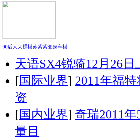
90后人大裸模苏紫紫变身车模
天语SX4锐骑12月26
[
国际业界
]
2011年
资
[
国内业界
]
奇瑞2011
量目