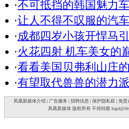
·
不可抵挡的韩国魅力
·
让人不得不叹服的汽
·
成都四岁小孩开悍马
·
火花四射 机车美女的
·
看看美国贝弗利山庄
·
有望取代兽兽的潜力
凤凰新媒体介绍
|
广告服务
|
招聘信息
|
保护隐私权
|
免责
凤凰新媒体 版权所有 不得转载
legal@if