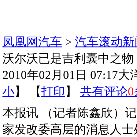
凤凰网汽车
>
汽车滚动新
沃尔沃已是吉利囊中之物 
2010年02月01日 07:17
大
小
】 【
打印
】
共有评论
0
本报讯 （记者陈鑫欣）记
家发改委高层的消息人士