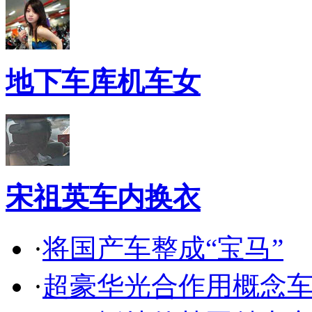
地下车库机车女
宋祖英车内换衣
·
将国产车整成“宝马”
·
超豪华光合作用概念