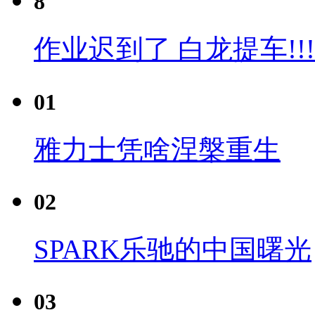
8
作业迟到了 白龙提车!!!
01
雅力士凭啥涅槃重生
02
SPARK乐驰的中国曙光
03