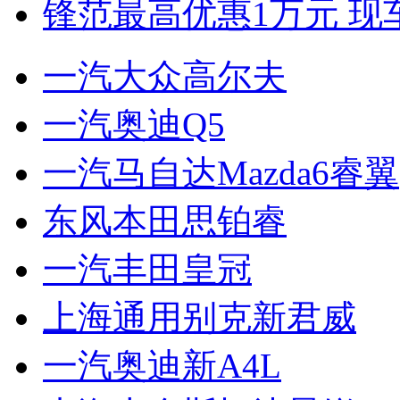
锋范最高优惠1万元 现
一汽大众高尔夫
一汽奥迪Q5
一汽马自达Mazda6睿翼
东风本田思铂睿
一汽丰田皇冠
上海通用别克新君威
一汽奥迪新A4L