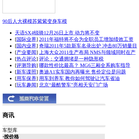
90后人大裸模苏紫紫变身车模
天语SX4锐骑12月26日上市 动力将不变
[
国际业界
]
2011年福特将不会为全职员工增加绩效工资
[
国内业界
]
奇瑞2011年5款新车名录出炉 冲击80万销量目
[
产业要闻
]
上海大众2011生产布局 NMS与领域同时在产
[
热点评论
]
评论：交通拥堵是一种隐形税
[
评测导购
]
哪款性价比最高？ MG6三厢全系购车指导
[
新车谍照
]
奥迪A1实车国内再曝光 售价定位是问题
[
用车保养
]
用车到养车 教你如何驾驶让汽车省油
[
玩车趣闻
]
北京“最酷警车”亮相天安门广场
商讯
车型库
·按价格