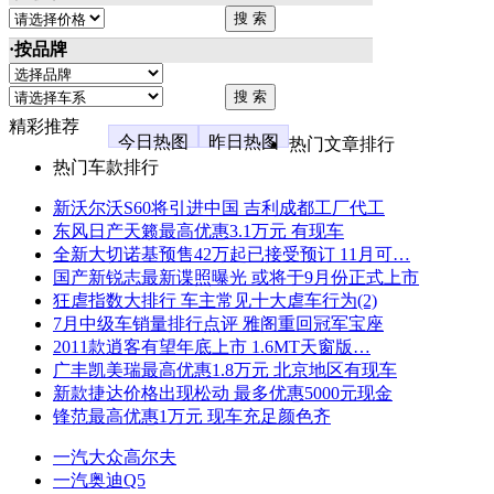
·按品牌
精彩推荐
今日热图
昨日热图
热门文章排行
热门车款排行
新沃尔沃S60将引进中国 吉利成都工厂代工
东风日产天籁最高优惠3.1万元 有现车
全新大切诺基预售42万起已接受预订 11月可…
国产新锐志最新谍照曝光 或将于9月份正式上市
狂虐指数大排行 车主常见十大虐车行为(2)
7月中级车销量排行点评 雅阁重回冠军宝座
2011款逍客有望年底上市 1.6MT天窗版…
广丰凯美瑞最高优惠1.8万元 北京地区有现车
新款捷达价格出现松动 最多优惠5000元现金
锋范最高优惠1万元 现车充足颜色齐
一汽大众高尔夫
一汽奥迪Q5