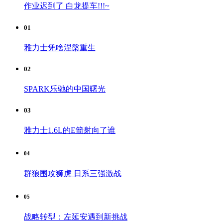
作业迟到了 白龙提车!!!~
01
雅力士凭啥涅槃重生
02
SPARK乐驰的中国曙光
03
雅力士1.6L的E箭射向了谁
04
群狼围攻狮虎 日系三强激战
05
战略转型：左延安遇到新挑战