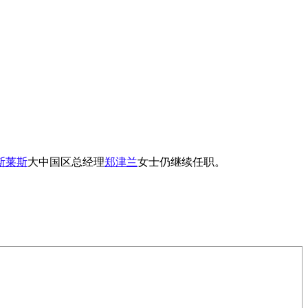
斯莱斯
大中国区总经理
郑津兰
女士仍继续任职。