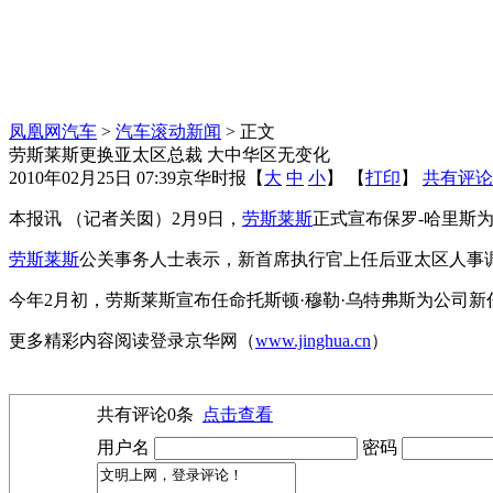
凤凰网汽车
>
汽车滚动新闻
> 正文
劳斯莱斯更换亚太区总裁 大中华区无变化
2010年02月25日 07:39
京华时报
【
大
中
小
】 【
打印
】
共有评论
本报讯 （记者关囡）2月9日，
劳斯莱斯
正式宣布保罗-哈里斯
劳斯莱斯
公关事务人士表示，新首席执行官上任后亚太区人事
今年2月初，劳斯莱斯宣布任命托斯顿·穆勒·乌特弗斯为公司
更多精彩内容阅读登录京华网（
www.jinghua.cn
）
共有评论
0
条
点击查看
用户名
密码