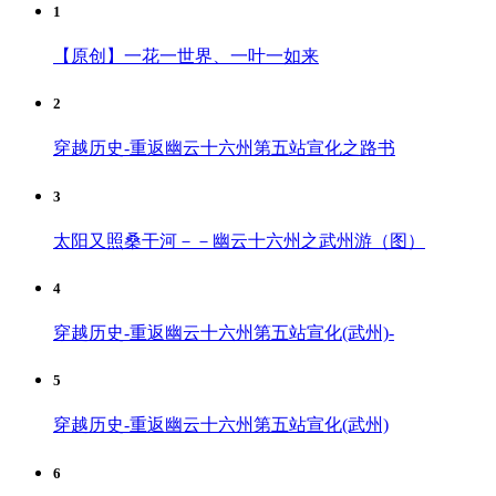
1
【原创】一花一世界、一叶一如来
2
穿越历史-重返幽云十六州第五站宣化之路书
3
太阳又照桑干河－－幽云十六州之武州游（图）
4
穿越历史-重返幽云十六州第五站宣化(武州)-
5
穿越历史-重返幽云十六州第五站宣化(武州)
6