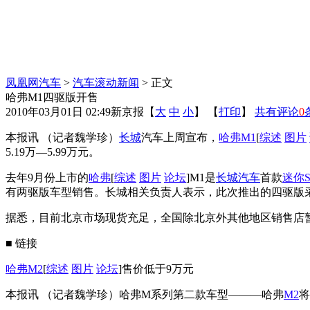
凤凰网汽车
>
汽车滚动新闻
> 正文
哈弗M1四驱版开售
2010年03月01日 02:49
新京报
【
大
中
小
】 【
打印
】
共有评论
0
本报讯 （记者魏学珍）
长城
汽车上周宣布，
哈弗M1
[
综述
图片
5.19万—5.99万元。
去年9月份上市的
哈弗
[
综述
图片
论坛
]M1是
长城汽车
首款
迷你
有两驱版车型销售。长城相关负责人表示，此次推出的四驱版
据悉，目前北京市场现货充足，全国除北京外其他地区销售店
■ 链接
哈弗M2
[
综述
图片
论坛
]售价低于9万元
本报讯 （记者魏学珍）哈弗M系列第二款车型———哈弗
M2
将