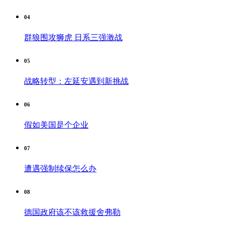
04
群狼围攻狮虎 日系三强激战
05
战略转型：左延安遇到新挑战
06
假如美国是个企业
07
遭遇强制续保怎么办
08
德国政府该不该救援舍弗勒