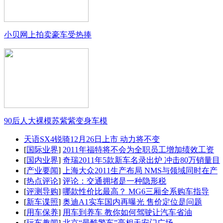
小贝网上拍卖豪车受热捧
90后人大裸模苏紫紫变身车模
天语SX4锐骑12月26日上市 动力将不变
[
国际业界
]
2011年福特将不会为全职员工增加绩效工资
[
国内业界
]
奇瑞2011年5款新车名录出炉 冲击80万销量目
[
产业要闻
]
上海大众2011生产布局 NMS与领域同时在产
[
热点评论
]
评论：交通拥堵是一种隐形税
[
评测导购
]
哪款性价比最高？ MG6三厢全系购车指导
[
新车谍照
]
奥迪A1实车国内再曝光 售价定位是问题
[
用车保养
]
用车到养车 教你如何驾驶让汽车省油
[
玩车趣闻
]
北京“最酷警车”亮相天安门广场