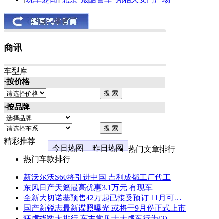
商讯
车型库
·按价格
·按品牌
精彩推荐
今日热图
昨日热图
热门文章排行
热门车款排行
新沃尔沃S60将引进中国 吉利成都工厂代工
东风日产天籁最高优惠3.1万元 有现车
全新大切诺基预售42万起已接受预订 11月可…
国产新锐志最新谍照曝光 或将于9月份正式上市
狂虐指数大排行 车主常见十大虐车行为(2)