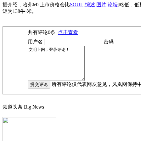
据介绍，哈弗M2上市价格会比
SOUL
[
综述
图片
论坛
]略低，低
矩为138牛·米。
共有评论
0
条
点击查看
用户名
密码
所有评论仅代表网友意见，凤凰网保持
频道头条
Big News