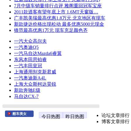
7月中级车销量排行点评 雅阁重回冠军宝座
2011款逍客有望年底上市 1.6MT天窗版…
广丰凯美瑞最高优惠1.8万元 北京地区有现车
新款捷达价格出现松动 最多优惠5000元现金
锋范最高优惠1万元 现车充足颜色齐
一汽大众高尔夫
一汽奥迪Q5
一汽马自达Mazda6睿翼
东风本田思铂睿
一汽丰田皇冠
上海通用别克新君威
一汽奥迪新A4L
上海大众斯柯达昊锐
新款奔驰E级
马自达CX-7
酷车美女
论坛文章排行
今日热图
昨日热图
博客文章排行