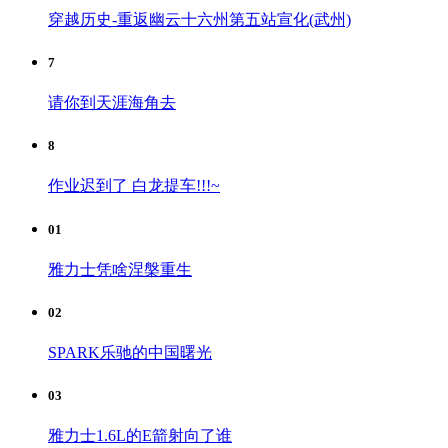
穿越历史-重返幽云十六州第五站宣化(武州)
7
请你到天涯海角去
8
作业迟到了 白龙提车!!!~
01
雅力士凭啥涅槃重生
02
SPARK乐驰的中国曙光
03
雅力士1.6L的E箭射向了谁