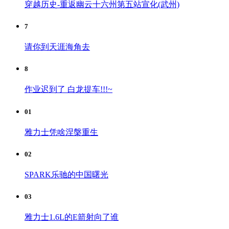
穿越历史-重返幽云十六州第五站宣化(武州)
7
请你到天涯海角去
8
作业迟到了 白龙提车!!!~
01
雅力士凭啥涅槃重生
02
SPARK乐驰的中国曙光
03
雅力士1.6L的E箭射向了谁