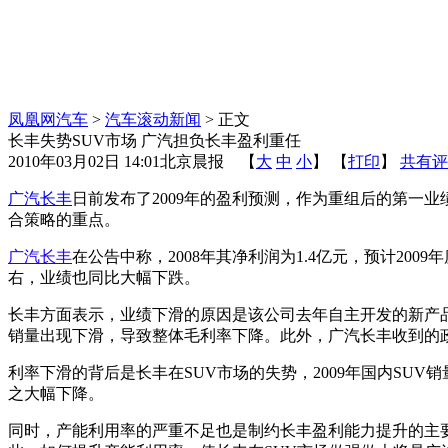
凤凰网汽车
>
汽车滚动新闻
> 正文
长丰失势SUV市场 广汽担负长丰盈利重任
2010年03月02日 14:01
北京晨报
【
大
中
小
】 【
打印
】
共有评
广汽
长丰
日前发布了2009年的盈利预测，作为重组后的第一业
合策略的重点。
广汽长丰
在公告中称，2008年其净利润为1.4亿元，预计200
右，业绩也同比大幅下跌。
长丰方面表示，业绩下滑的原因是该公司去年自主开发的新产
销量出现下滑，导致整体毛利率下降。此外，广汽长丰收到的
利率下滑的背后是长丰在SUV市场的失势，2009年国内SUV销量
之大幅下降。
同时，产能利用率的严重不足也是制约长丰盈利能力提升的主