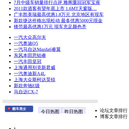
7月中级车销量排行点评 雅阁重回冠军宝座
2011款逍客有望年底上市 1.6MT天窗版…
广丰凯美瑞最高优惠1.8万元 北京地区有现车
新款捷达价格出现松动 最多优惠5000元现金
锋范最高优惠1万元 现车充足颜色齐
一汽大众高尔夫
一汽奥迪Q5
一汽马自达Mazda6睿翼
东风本田思铂睿
一汽丰田皇冠
上海通用别克新君威
一汽奥迪新A4L
上海大众斯柯达昊锐
新款奔驰E级
马自达CX-7
酷车美女
论坛文章排行
今日热图
昨日热图
博客文章排行
1