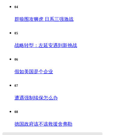
04
群狼围攻狮虎 日系三强激战
05
战略转型：左延安遇到新挑战
06
假如美国是个企业
07
遭遇强制续保怎么办
08
德国政府该不该救援舍弗勒