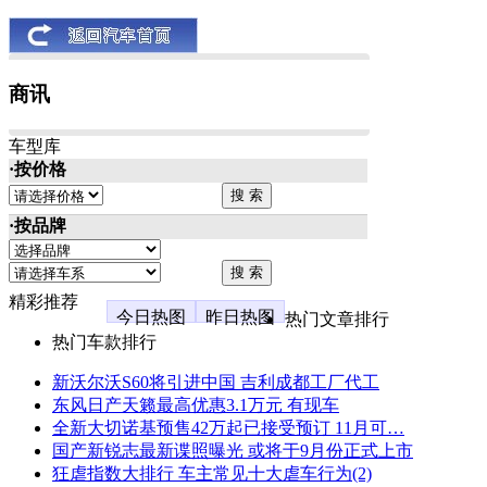
商讯
车型库
·按价格
·按品牌
精彩推荐
今日热图
昨日热图
热门文章排行
热门车款排行
新沃尔沃S60将引进中国 吉利成都工厂代工
东风日产天籁最高优惠3.1万元 有现车
全新大切诺基预售42万起已接受预订 11月可…
国产新锐志最新谍照曝光 或将于9月份正式上市
狂虐指数大排行 车主常见十大虐车行为(2)