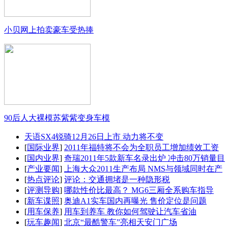
小贝网上拍卖豪车受热捧
90后人大裸模苏紫紫变身车模
天语SX4锐骑12月26日上市 动力将不变
[
国际业界
]
2011年福特将不会为全职员工增加绩效工资
[
国内业界
]
奇瑞2011年5款新车名录出炉 冲击80万销量目
[
产业要闻
]
上海大众2011生产布局 NMS与领域同时在产
[
热点评论
]
评论：交通拥堵是一种隐形税
[
评测导购
]
哪款性价比最高？ MG6三厢全系购车指导
[
新车谍照
]
奥迪A1实车国内再曝光 售价定位是问题
[
用车保养
]
用车到养车 教你如何驾驶让汽车省油
[
玩车趣闻
]
北京“最酷警车”亮相天安门广场