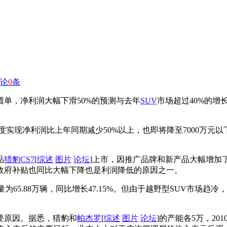
论
0
条
绩单，净利润大幅下滑50%的预测与去年
SUV
市场超过40%的增
9年度实现净利润比上年同期减少50%以上，也即将降至7000万元
品
猎豹CS7
[
综述
图片
论坛
]上市，因推广品牌和新产品大幅增加
政府补贴也同比大幅下降也是利润降低的原因之一。
为65.88万辆，同比增长47.15%。但由于越野型SUV市场趋
要原因。据悉，猎豹和
帕杰罗
[
综述
图片
论坛
]的产能各5万，20