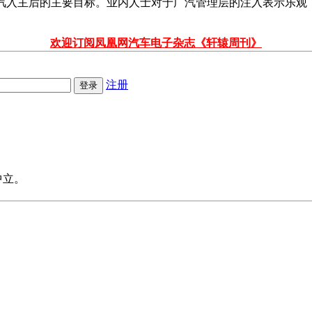
汽入主后的主要目标。业内人士对于广汽管理层的注入表示乐观，
欢迎订阅凤凰网汽车电子杂志《轩辕周刊》
注册
中立。