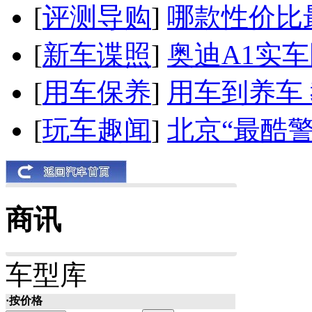
[
评测导购
]
哪款性价比
[
新车谍照
]
奥迪A1实
[
用车保养
]
用车到养车
[
玩车趣闻
]
北京“最酷
商讯
车型库
·按价格