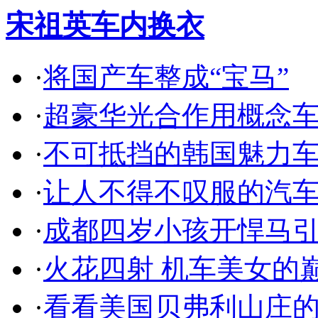
宋祖英车内换衣
·
将国产车整成“宝马”
·
超豪华光合作用概念
·
不可抵挡的韩国魅力
·
让人不得不叹服的汽
·
成都四岁小孩开悍马
·
火花四射 机车美女的
·
看看美国贝弗利山庄