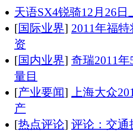
天语SX4锐骑12月26
[
国际业界
]
2011年
资
[
国内业界
]
奇瑞2011
量目
[
产业要闻
]
上海大众20
产
[
热点评论
]
评论：交通