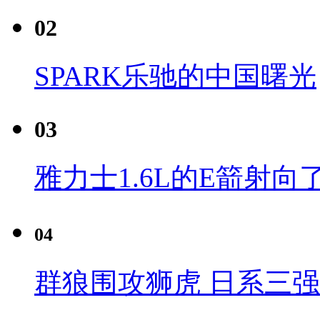
02
SPARK乐驰的中国曙光
03
雅力士1.6L的E箭射向
04
群狼围攻狮虎 日系三