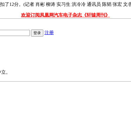
2分。(记者 肖彬 柳涛 实习生 洪冷冷 通讯员 陈韬 张宏 文/
欢迎订阅凤凰网汽车电子杂志《轩辕周刊》
注册
中立。