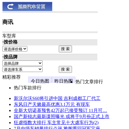
商讯
车型库
·按价格
·按品牌
精彩推荐
今日热图
昨日热图
热门文章排行
热门车款排行
新沃尔沃S60将引进中国 吉利成都工厂代工
东风日产天籁最高优惠3.1万元 有现车
全新大切诺基预售42万起已接受预订 11月可…
国产新锐志最新谍照曝光 或将于9月份正式上市
狂虐指数大排行 车主常见十大虐车行为(2)
7月中级车销量排行点评 雅阁重回冠军宝座