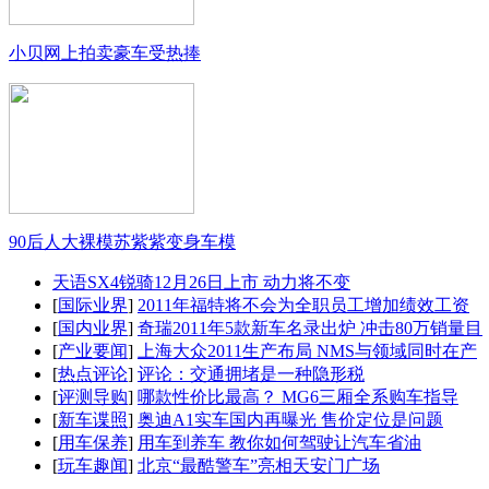
小贝网上拍卖豪车受热捧
90后人大裸模苏紫紫变身车模
天语SX4锐骑12月26日上市 动力将不变
[
国际业界
]
2011年福特将不会为全职员工增加绩效工资
[
国内业界
]
奇瑞2011年5款新车名录出炉 冲击80万销量目
[
产业要闻
]
上海大众2011生产布局 NMS与领域同时在产
[
热点评论
]
评论：交通拥堵是一种隐形税
[
评测导购
]
哪款性价比最高？ MG6三厢全系购车指导
[
新车谍照
]
奥迪A1实车国内再曝光 售价定位是问题
[
用车保养
]
用车到养车 教你如何驾驶让汽车省油
[
玩车趣闻
]
北京“最酷警车”亮相天安门广场