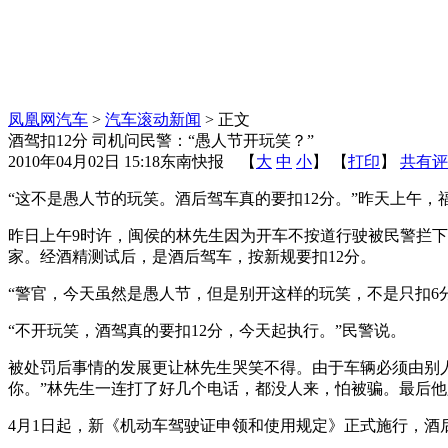
凤凰网汽车
>
汽车滚动新闻
> 正文
酒驾扣12分 司机问民警：“愚人节开玩笑？”
2010年04月02日 15:18
东南快报
【
大
中
小
】 【
打印
】
共有评
“这不是愚人节的玩笑。酒后驾车真的要扣12分。”昨天上午，
昨日上午9时许，闽侯的林先生因为开车不按道行驶被民警拦
家。经酒精测试后，是酒后驾车，按新规要扣12分。
“警官，今天虽然是愚人节，但是别开这样的玩笑，不是只扣6
“不开玩笑，酒驾真的要扣12分，今天起执行。”民警说。
被处罚后事情的发展更让林先生哭笑不得。由于车辆必须由别
你。”林先生一连打了好几个电话，都没人来，怕被骗。最后
4月1日起，新《机动车驾驶证申领和使用规定》正式施行，酒