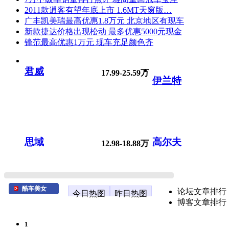
2011款逍客有望年底上市 1.6MT天窗版…
广丰凯美瑞最高优惠1.8万元 北京地区有现车
新款捷达价格出现松动 最多优惠5000元现金
锋范最高优惠1万元 现车充足颜色齐
君威
17.99-25.59万
伊兰特
思域
高尔夫
12.98-18.88万
酷车美女
论坛文章排行
今日热图
昨日热图
博客文章排行
1