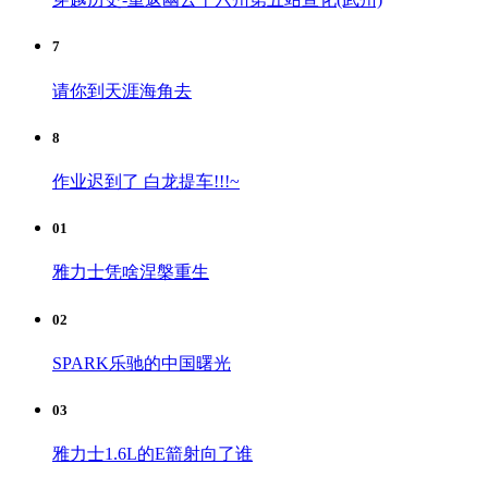
7
请你到天涯海角去
8
作业迟到了 白龙提车!!!~
01
雅力士凭啥涅槃重生
02
SPARK乐驰的中国曙光
03
雅力士1.6L的E箭射向了谁