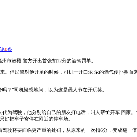
论
0
条
福州市鼓楼 警方开出首张扣12分的酒驾罚单。
下来。但民警对他开单的时候，司机一开口浓 浓的酒气便扑鼻而
分吗？”司机疑惑地问，以为这是愚人节在开玩笑。
人代为驾驶，他分别给自己的朋友打电话，叫人帮忙开车 回家。
他只好把车子寄停在附近的停车场。
后驾驶将要面临更严重的处罚，从原来的一次扣6分，变成翻一倍