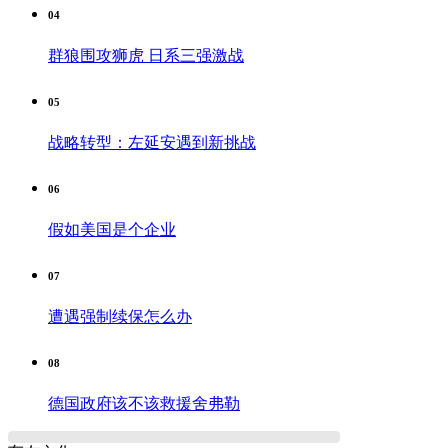
04
群狼围攻狮虎 日系三强激战
05
战略转型：左延安遇到新挑战
06
假如美国是个企业
07
遭遇强制续保怎么办
08
德国政府该不该救援舍弗勒