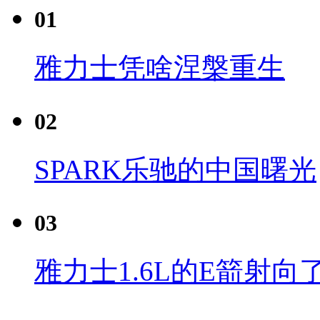
01
雅力士凭啥涅槃重生
02
SPARK乐驰的中国曙光
03
雅力士1.6L的E箭射向