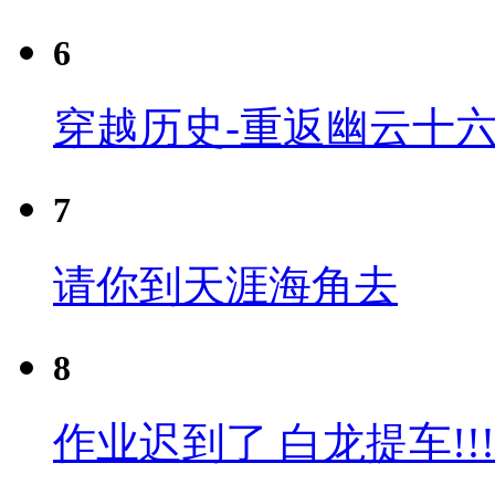
6
穿越历史-重返幽云十六
7
请你到天涯海角去
8
作业迟到了 白龙提车!!!