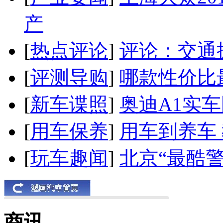
产
[
热点评论
]
评论：交通
[
评测导购
]
哪款性价比
[
新车谍照
]
奥迪A1实
[
用车保养
]
用车到养车
[
玩车趣闻
]
北京“最酷
商讯