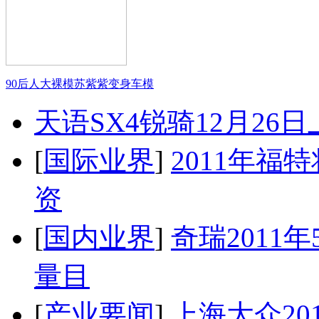
90后人大裸模苏紫紫变身车模
天语SX4锐骑12月26
[
国际业界
]
2011年
资
[
国内业界
]
奇瑞2011
量目
[
产业要闻
]
上海大众20