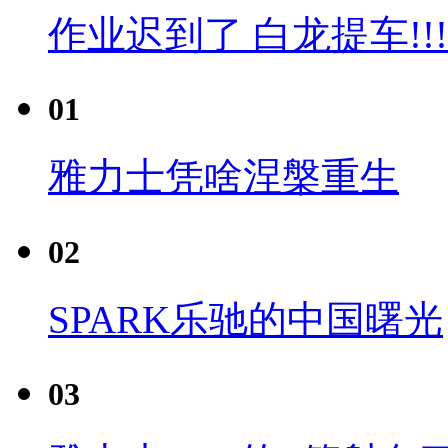
作业迟到了 白龙提车!!!
01
雅力士凭啥涅槃重生
02
SPARK乐驰的中国曙光
03