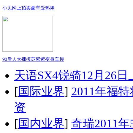
小贝网上拍卖豪车受热捧
90后人大裸模苏紫紫变身车模
天语SX4锐骑12月26
[
国际业界
]
2011年
资
[
国内业界
]
奇瑞2011