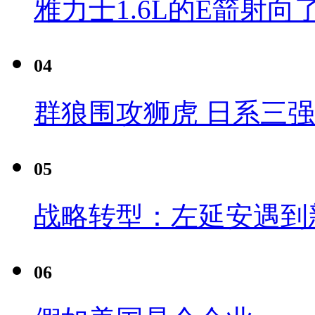
雅力士1.6L的E箭射向
04
群狼围攻狮虎 日系三
05
战略转型：左延安遇到
06