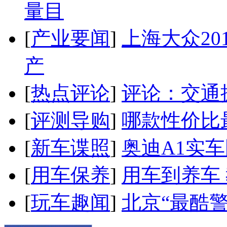
量目
[
产业要闻
]
上海大众20
产
[
热点评论
]
评论：交通
[
评测导购
]
哪款性价比
[
新车谍照
]
奥迪A1实
[
用车保养
]
用车到养车
[
玩车趣闻
]
北京“最酷