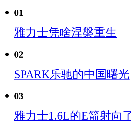
01
雅力士凭啥涅槃重生
02
SPARK乐驰的中国曙光
03
雅力士1.6L的E箭射向