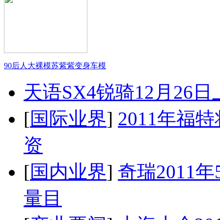
90后人大裸模苏紫紫变身车模
天语SX4锐骑12月26
[
国际业界
]
2011年
资
[
国内业界
]
奇瑞2011
量目