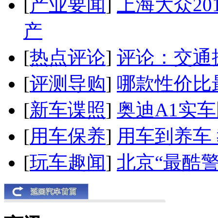
[
产业要闻
]
上海大众20
产
[
热点评论
]
评论：交通
[
评测导购
]
哪款性价比
[
新车谍照
]
奥迪A1实
[
用车保养
]
用车到养车
[
玩车趣闻
]
北京“最酷