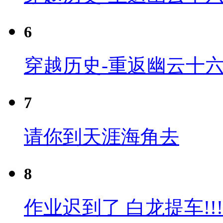
6
穿越历史-重返幽云十六
7
请你到天涯海角去
8
作业迟到了 白龙提车!!!