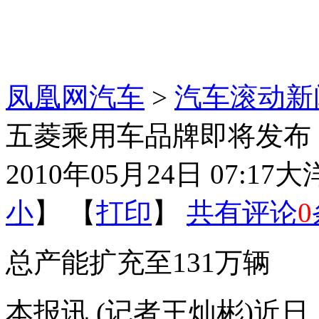
凤凰网汽车
>
汽车滚动新
五菱乘用车品牌即将发布 
2010年05月24日 07:17
大
小
】 【
打印
】
共有评论
0
总产能扩充至131万辆
本报讯 (记者王灿彬)近