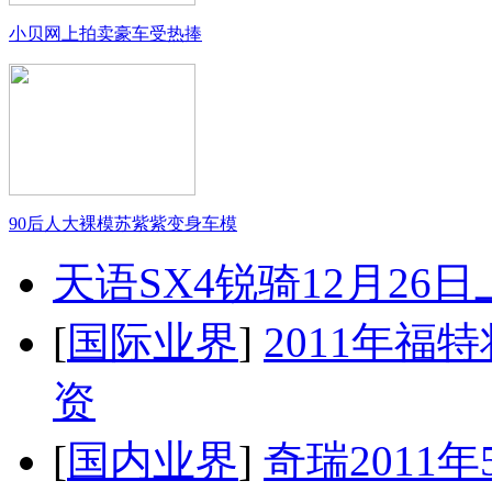
小贝网上拍卖豪车受热捧
90后人大裸模苏紫紫变身车模
天语SX4锐骑12月26
[
国际业界
]
2011年
资
[
国内业界
]
奇瑞2011