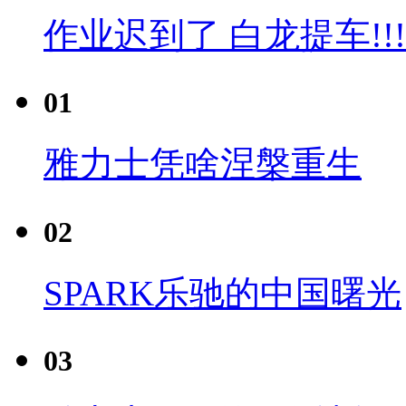
作业迟到了 白龙提车!!!
01
雅力士凭啥涅槃重生
02
SPARK乐驰的中国曙光
03