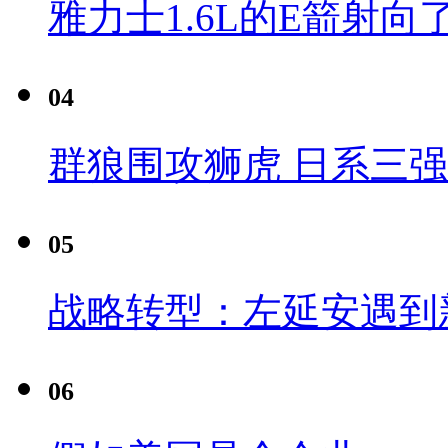
雅力士1.6L的E箭射向
04
群狼围攻狮虎 日系三
05
战略转型：左延安遇到
06