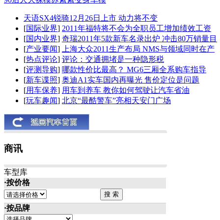
天语SX4锐骑12月26日上市 动力将不变
[
国际业界
]
2011年福特将不会为全职员工增加绩效工资
[
国内业界
]
奇瑞2011年5款新车名录出炉 冲击80万销量目
[
产业要闻
]
上海大众2011生产布局 NMS与领域同时在产
[
热点评论
]
评论：交通拥堵是一种隐形税
[
评测导购
]
哪款性价比最高？ MG6三厢全系购车指导
[
新车谍照
]
奥迪A1实车国内再曝光 售价定位是问题
[
用车保养
]
用车到养车 教你如何驾驶让汽车省油
[
玩车趣闻
]
北京“最酷警车”亮相天安门广场
商讯
车型库
·按价格
·按品牌