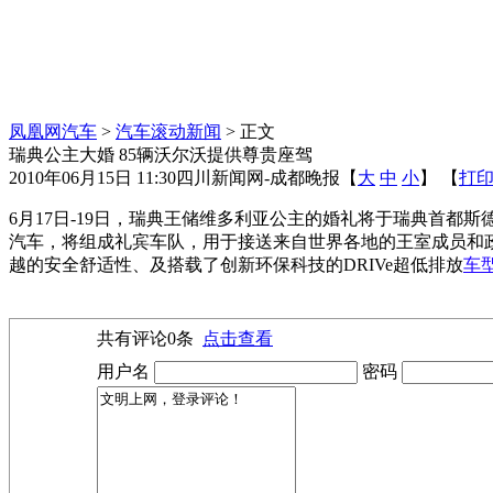
凤凰网汽车
>
汽车滚动新闻
> 正文
瑞典公主大婚 85辆沃尔沃提供尊贵座驾
2010年06月15日 11:30
四川新闻网-成都晚报
【
大
中
小
】 【
打
6月17日-19日，瑞典王储维多利亚公主的婚礼将于瑞典首都斯
汽车，将组成礼宾车队，用于接送来自世界各地的王室成员和
越的安全舒适性、及搭载了创新环保科技的DRIVe超低排放
车
共有评论
0
条
点击查看
用户名
密码