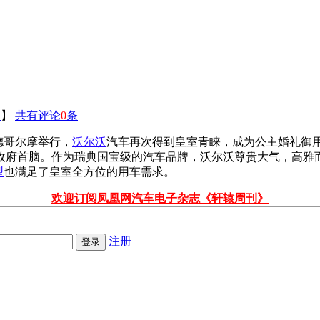
印
】
共有评论
0
条
德哥尔摩举行，
沃尔沃
汽车再次得到皇室青睐，成为公主婚礼御用
政府首脑。作为瑞典国宝级的汽车品牌，沃尔沃尊贵大气，高雅
型
也满足了皇室全方位的用车需求。
欢迎订阅凤凰网汽车电子杂志《轩辕周刊》
注册