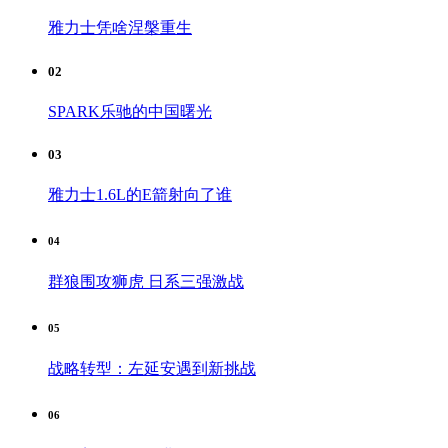
雅力士凭啥涅槃重生
02
SPARK乐驰的中国曙光
03
雅力士1.6L的E箭射向了谁
04
群狼围攻狮虎 日系三强激战
05
战略转型：左延安遇到新挑战
06