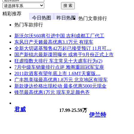
精彩推荐
今日热图
昨日热图
热门文章排行
热门车款排行
新沃尔沃S60将引进中国 吉利成都工厂代工
东风日产天籁最高优惠3.1万元 有现车
全新大切诺基预售42万起已接受预订 11月可…
国产新锐志最新谍照曝光 或将于9月份正式上市
狂虐指数大排行 车主常见十大虐车行为(2)
7月中级车销量排行点评 雅阁重回冠军宝座
2011款逍客有望年底上市 1.6MT天窗版…
广丰凯美瑞最高优惠1.8万元 北京地区有现车
新款捷达价格出现松动 最多优惠5000元现金
锋范最高优惠1万元 现车充足颜色齐
君威
17.99-25.59万
伊兰特