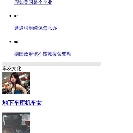
假如美国是个企业
07
遭遇强制续保怎么办
08
德国政府该不该救援舍弗勒
车友文化
地下车库机车女