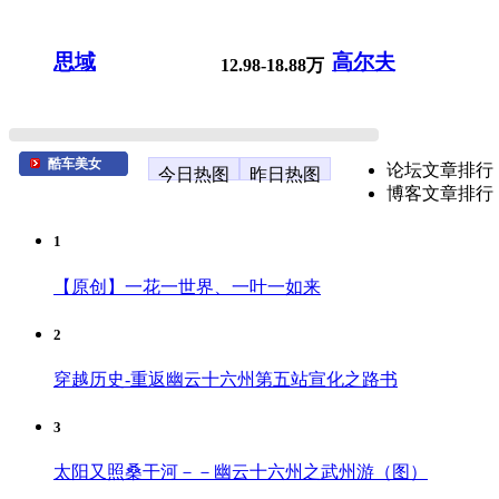
思域
高尔夫
12.98-18.88万
酷车美女
论坛文章排行
今日热图
昨日热图
博客文章排行
1
【原创】一花一世界、一叶一如来
2
穿越历史-重返幽云十六州第五站宣化之路书
3
太阳又照桑干河－－幽云十六州之武州游（图）