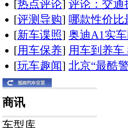
[
热点评论
]
评论：交通
[
评测导购
]
哪款性价比
[
新车谍照
]
奥迪A1实
[
用车保养
]
用车到养车
[
玩车趣闻
]
北京“最酷
商讯
车型库