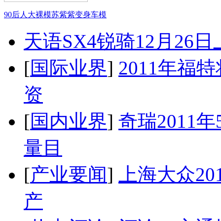
90后人大裸模苏紫紫变身车模
天语SX4锐骑12月26
[
国际业界
]
2011年
资
[
国内业界
]
奇瑞2011
量目
[
产业要闻
]
上海大众20
产