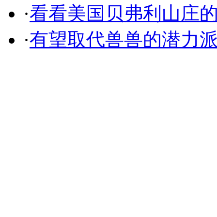
·
看看美国贝弗利山庄
·
有望取代兽兽的潜力