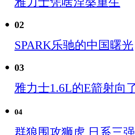
雅力士凭啥涅槃重生
02
SPARK乐驰的中国曙光
03
雅力士1.6L的E箭射向
04
群狼围攻狮虎 日系三