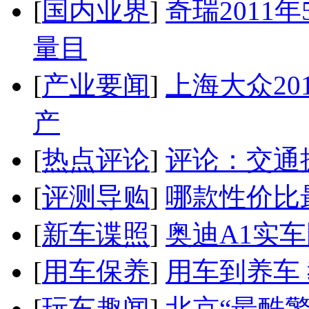
[
国内业界
]
奇瑞2011
量目
[
产业要闻
]
上海大众20
产
[
热点评论
]
评论：交通
[
评测导购
]
哪款性价比
[
新车谍照
]
奥迪A1实
[
用车保养
]
用车到养车
[
玩车趣闻
]
北京“最酷