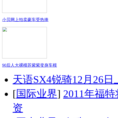
小贝网上拍卖豪车受热捧
90后人大裸模苏紫紫变身车模
天语SX4锐骑12月26
[
国际业界
]
2011年
资