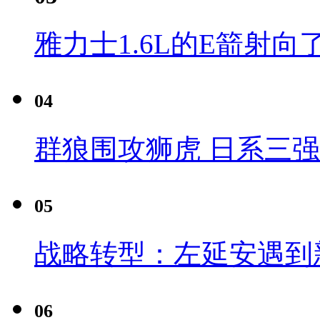
雅力士1.6L的E箭射向
04
群狼围攻狮虎 日系三
05
战略转型：左延安遇到
06