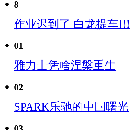
8
作业迟到了 白龙提车!!!
01
雅力士凭啥涅槃重生
02
SPARK乐驰的中国曙光
03