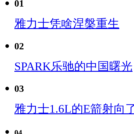
01
雅力士凭啥涅槃重生
02
SPARK乐驰的中国曙光
03
雅力士1.6L的E箭射向
04