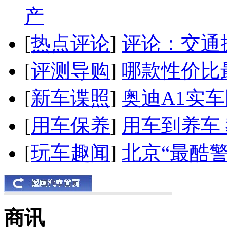
产
[
热点评论
]
评论：交通
[
评测导购
]
哪款性价比
[
新车谍照
]
奥迪A1实
[
用车保养
]
用车到养车
[
玩车趣闻
]
北京“最酷
商讯