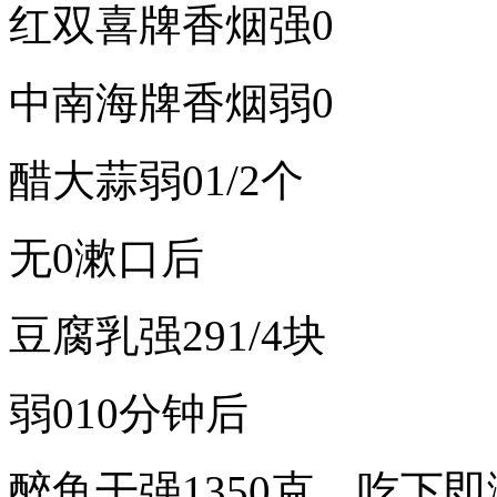
红双喜牌香烟强0
中南海牌香烟弱0
醋大蒜弱01/2个
无0漱口后
豆腐乳强291/4块
弱010分钟后
醉鱼干强1350克，吃下即