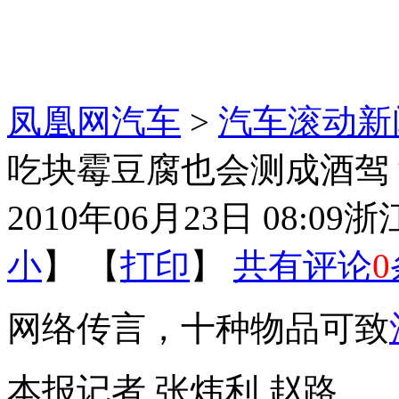
凤凰网汽车
>
汽车滚动新
吃块霉豆腐也会测成酒驾
2010年06月23日 08:09
浙
小
】 【
打印
】
共有评论
0
网络传言，十种物品可致
本报记者 张炜利 赵路