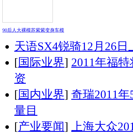
90后人大裸模苏紫紫变身车模
天语SX4锐骑12月26
[
国际业界
]
2011年
资
[
国内业界
]
奇瑞2011
量目
[
产业要闻
]
上海大众20