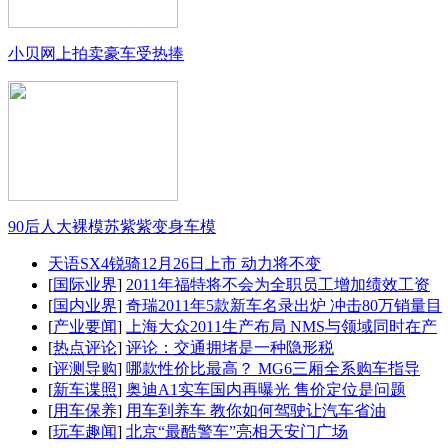
小贝网上拍卖豪车受热捧
90后人大裸模苏紫紫变身车模
天语SX4锐骑12月26日上市 动力将不变
[
国际业界
]
2011年福特将不会为全职员工增加绩效工资
[
国内业界
]
奇瑞2011年5款新车名录出炉 冲击80万销量目
[
产业要闻
]
上海大众2011生产布局 NMS与领域同时在产
[
热点评论
]
评论：交通拥堵是一种隐形税
[
评测导购
]
哪款性价比最高？ MG6三厢全系购车指导
[
新车谍照
]
奥迪A1实车国内再曝光 售价定位是问题
[
用车保养
]
用车到养车 教你如何驾驶让汽车省油
[
玩车趣闻
]
北京“最酷警车”亮相天安门广场