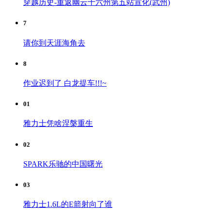
穿越历史-重返幽云十六州第五站宣化(武州)
7
请你到天涯海角去
8
作业迟到了 白龙提车!!!~
01
雅力士凭啥涅槃重生
02
SPARK乐驰的中国曙光
03
雅力士1.6L的E箭射向了谁