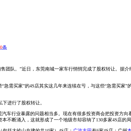
0
条
销售团队。”近日，东莞南城一家车行悄悄完成了股权转让。据介绍
“急需买家”的4S店其实这几年来连续在亏，与这些“急需买家”
已私下进行了股权转让。
东莞汽车行业暴露的问题相当多。现在有很多投资商会把投资方向看
本不断涌入，这就形成了一个地级市却容纳了130多家4S店的
（包括大岭山在建的共10家）4S店；
广汽
丰田
有6家4S店；广州