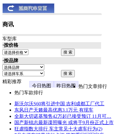
商讯
车型库
·按价格
·按品牌
精彩推荐
今日热图
昨日热图
热门文章排行
热门车款排行
新沃尔沃S60将引进中国 吉利成都工厂代工
东风日产天籁最高优惠3.1万元 有现车
全新大切诺基预售42万起已接受预订 11月可…
国产新锐志最新谍照曝光 或将于9月份正式上市
狂虐指数大排行 车主常见十大虐车行为(2)