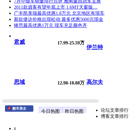
7月中级车销量排行点评 雅阁重回冠军宝座
2011款逍客有望年底上市 1.6MT天窗版…
广丰凯美瑞最高优惠1.8万元 北京地区有现车
新款捷达价格出现松动 最多优惠5000元现金
锋范最高优惠1万元 现车充足颜色齐
君威
17.99-25.59万
伊兰特
思域
高尔夫
12.98-18.88万
酷车美女
论坛文章排行
今日热图
昨日热图
博客文章排行
1