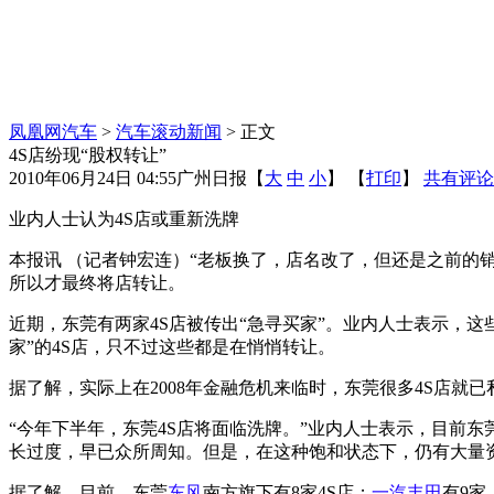
凤凰网汽车
>
汽车滚动新闻
> 正文
4S店纷现“股权转让”
2010年06月24日 04:55
广州日报
【
大
中
小
】 【
打印
】
共有评论
业内人士认为4S店或重新洗牌
本报讯 （记者钟宏连）“老板换了，店名改了，但还是之前的
所以才最终将店转让。
近期，东莞有两家4S店被传出“急寻买家”。业内人士表示，这些
家”的4S店，只不过这些都是在悄悄转让。
据了解，实际上在2008年金融危机来临时，东莞很多4S店就
“今年下半年，东莞4S店将面临洗牌。”业内人士表示，目前
长过度，早已众所周知。但是，在这种饱和状态下，仍有大量资
据了解，目前，东莞
东风
南方旗下有8家4S店；
一汽
丰田
有9家