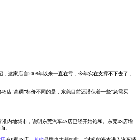
，这家店自2008年以来一直在亏，今年实在支撑不下去了，
的4S店“高调”标价不同的是，东莞目前还潜伏着一些“急需买
准内地城市，说明东莞汽车4S店已经开始饱和。东莞4S店增
局面。
本田
有9家4S店，
其他
品牌也大都如此。“过多的资本进入汽车销