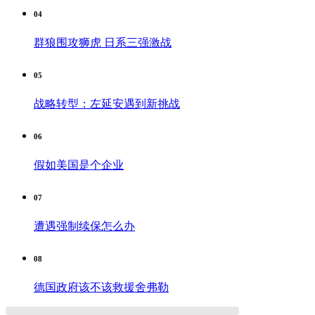
04
群狼围攻狮虎 日系三强激战
05
战略转型：左延安遇到新挑战
06
假如美国是个企业
07
遭遇强制续保怎么办
08
德国政府该不该救援舍弗勒