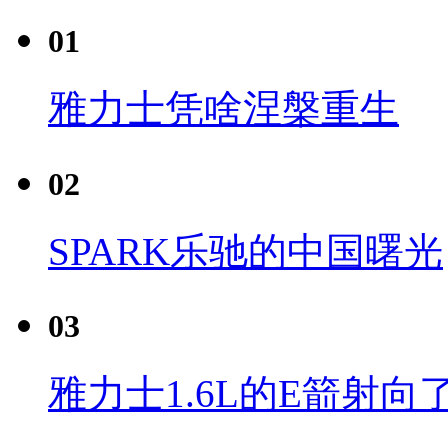
01
雅力士凭啥涅槃重生
02
SPARK乐驰的中国曙光
03
雅力士1.6L的E箭射向