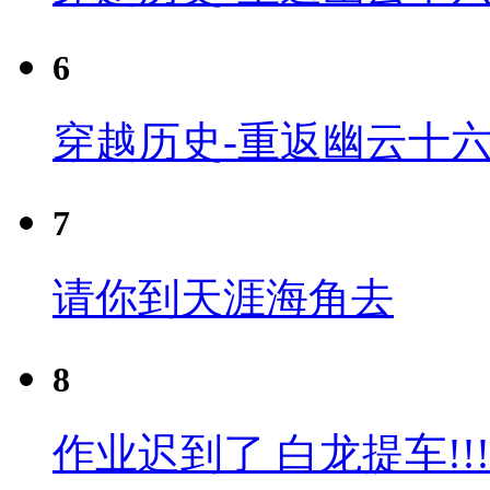
6
穿越历史-重返幽云十六
7
请你到天涯海角去
8
作业迟到了 白龙提车!!!