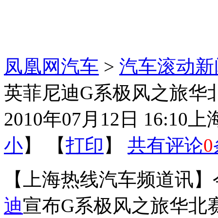
凤凰网汽车
>
汽车滚动新
英菲尼迪G系极风之旅华
2010年07月12日 16:10
上
小
】 【
打印
】
共有评论
0
【上海热线汽车频道讯】
迪
宣布G系极风之旅华北