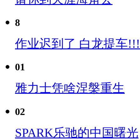
8
作业迟到了 白龙提车!!!
01
雅力士凭啥涅槃重生
02
SPARK乐驰的中国曙光