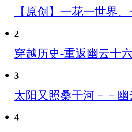
【原创】一花一世界、
2
穿越历史-重返幽云十
3
太阳又照桑干河－－幽
4