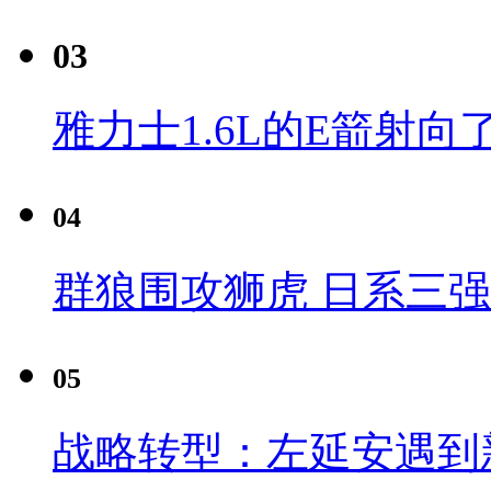
03
雅力士1.6L的E箭射向
04
群狼围攻狮虎 日系三
05
战略转型：左延安遇到