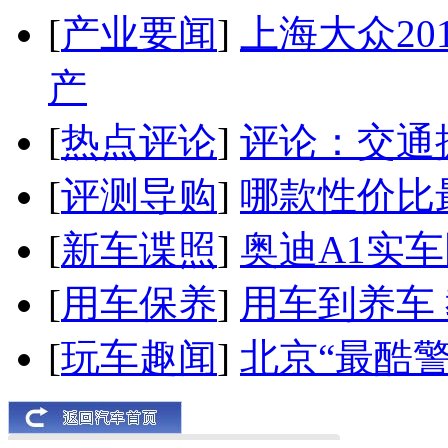
[
产业要闻
]
上海大众20
产
[
热点评论
]
评论：交通
[
评测导购
]
哪款性价比
[
新车谍照
]
奥迪A1实
[
用车保养
]
用车到养车
[
玩车趣闻
]
北京“最酷