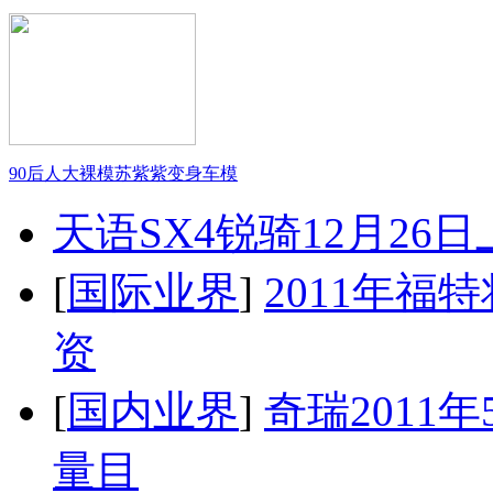
90后人大裸模苏紫紫变身车模
天语SX4锐骑12月26
[
国际业界
]
2011年
资
[
国内业界
]
奇瑞2011
量目