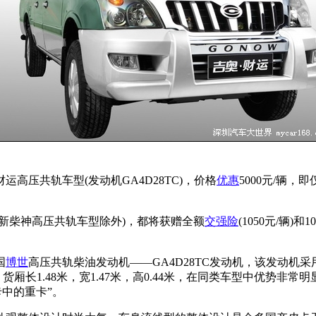
压共轨车型(发动机GA4D28TC)，价格
优惠
5000元/辆
新柴神高压共轨车型除外)，都将获赠全额
交强险
(1050元/辆
国
博世
高压共轨柴油发动机――GA4D28TC发动机，该发动
米，货厢长1.48米，宽1.47米，高0.44米，在同类车型中优势
卡中的重卡”。