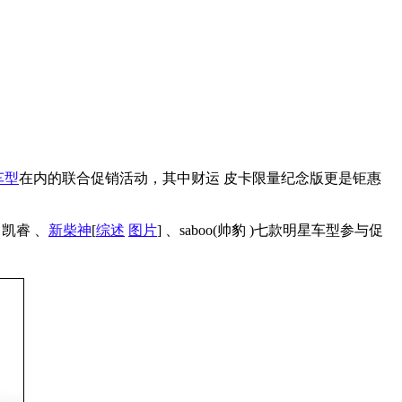
车型
在内的联合促销活动，其中财运 皮卡限量纪念版更是钜惠
凯睿 、
新柴神
[
综述
图片
] 、saboo(帅豹 )七款明星车型参与促