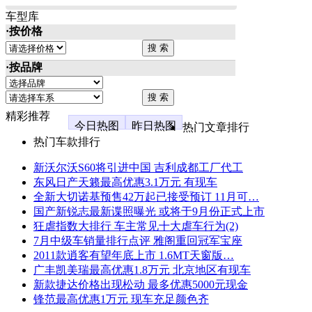
车型库
·按价格
·按品牌
精彩推荐
今日热图
昨日热图
热门文章排行
热门车款排行
新沃尔沃S60将引进中国 吉利成都工厂代工
东风日产天籁最高优惠3.1万元 有现车
全新大切诺基预售42万起已接受预订 11月可…
国产新锐志最新谍照曝光 或将于9月份正式上市
狂虐指数大排行 车主常见十大虐车行为(2)
7月中级车销量排行点评 雅阁重回冠军宝座
2011款逍客有望年底上市 1.6MT天窗版…
广丰凯美瑞最高优惠1.8万元 北京地区有现车
新款捷达价格出现松动 最多优惠5000元现金
锋范最高优惠1万元 现车充足颜色齐