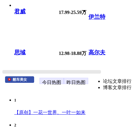
君威
17.99-25.59万
伊兰特
思域
高尔夫
12.98-18.88万
酷车美女
论坛文章排行
今日热图
昨日热图
博客文章排行
1
【原创】一花一世界、一叶一如来
2