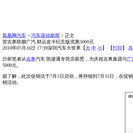
凤凰网汽车
>
汽车滚动新闻
> 正文
贺吉奥联姻广汽 财运皮卡纪念版优惠5000元
2010年07月16日 17:39
深圳汽车大世界
【
大
中
小
】 【
打印
】
共
日前笔者从
吉奥
汽车 凯捷通专营店获悉，为庆祝吉奥集团与
广
5000元。
据了解，此次促销活于7月1日启动，将持续到7月31日，在促销期
销活动。