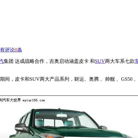
有评论
0
条
汽
集团 达成战略合作，吉奥启动涵盖皮卡 和
SUV
两大车系七款
间，皮卡和SUV两大产品系列，财运、奥腾 、帅舰 、GS50 、