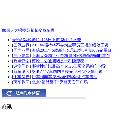
90后人大裸模苏紫紫变身车模
天语SX4锐骑12月26日上市 动力将不变
[
国际业界
]
2011年福特将不会为全职员工增加绩效工资
[
国内业界
]
奇瑞2011年5款新车名录出炉 冲击80万销量目
[
产业要闻
]
上海大众2011生产布局 NMS与领域同时在产
[
热点评论
]
评论：交通拥堵是一种隐形税
[
评测导购
]
哪款性价比最高？ MG6三厢全系购车指导
[
新车谍照
]
奥迪A1实车国内再曝光 售价定位是问题
[
用车保养
]
用车到养车 教你如何驾驶让汽车省油
[
玩车趣闻
]
北京“最酷警车”亮相天安门广场
商讯