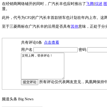
在经销商网络铺开的同时，广汽长丰也应时推出了
飞腾
[
综述
显。
此外，代号为CP2的广汽长丰首款轿车也计划在年内上市。这
至于三菱商标在广汽长丰的沿用是否具有
其他
意味，正处于分
共有评论
0
条
点击查看
用户名
密码
所有评论仅代表网友意见，凤凰网保持
频道头条
Big News