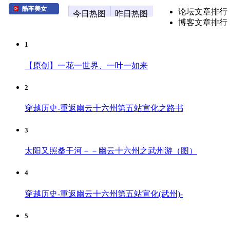
酷车美女
论坛文章排行
今日热图
昨日热图
博客文章排行
1
【原创】一花一世界、一叶一如来
2
穿越历史-重返幽云十六州第五站宣化之路书
3
太阳又照桑干河－－幽云十六州之武州游（图）
4
穿越历史-重返幽云十六州第五站宣化(武州)-
5