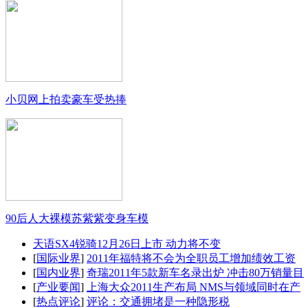
小贝网上拍卖豪车受热捧
90后人大裸模苏紫紫变身车模
天语SX4锐骑12月26日上市 动力将不变
[
国际业界
]
2011年福特将不会为全职员工增加绩效工资
[
国内业界
]
奇瑞2011年5款新车名录出炉 冲击80万销量目
[
产业要闻
]
上海大众2011生产布局 NMS与领域同时在产
[
热点评论
]
评论：交通拥堵是一种隐形税