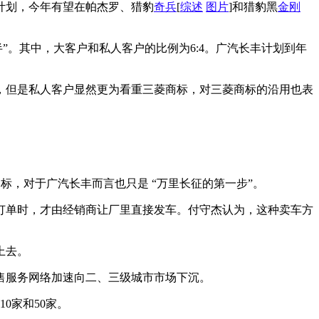
计划，今年有望在帕杰罗、猎豹
奇兵
[
综述
图片
]和猎豹黑
金刚
半”。其中，大客户和私人客户的比例为6:4。广汽长丰计划到年
，但是私人客户显然更为看重三菱商标，对三菱商标的沿用也表
标，对于广汽长丰而言也只是 “万里长征的第一步”。
订单时，才由经销商让厂里直接发车。付守杰认为，这种卖车方
上去。
售服务网络加速向二、三级城市市场下沉。
0家和50家。