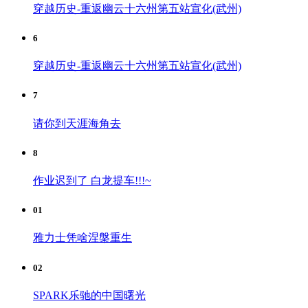
穿越历史-重返幽云十六州第五站宣化(武州)
6
穿越历史-重返幽云十六州第五站宣化(武州)
7
请你到天涯海角去
8
作业迟到了 白龙提车!!!~
01
雅力士凭啥涅槃重生
02
SPARK乐驰的中国曙光