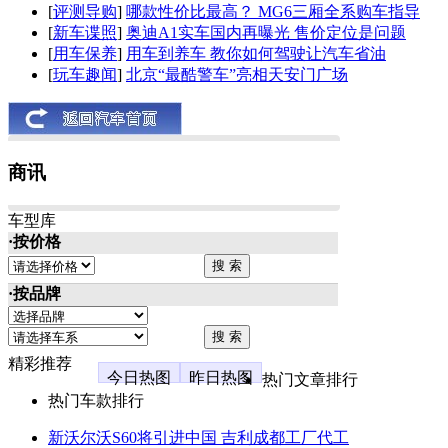
[
评测导购
]
哪款性价比最高？ MG6三厢全系购车指导
[
新车谍照
]
奥迪A1实车国内再曝光 售价定位是问题
[
用车保养
]
用车到养车 教你如何驾驶让汽车省油
[
玩车趣闻
]
北京“最酷警车”亮相天安门广场
商讯
车型库
·按价格
·按品牌
精彩推荐
今日热图
昨日热图
热门文章排行
热门车款排行
新沃尔沃S60将引进中国 吉利成都工厂代工