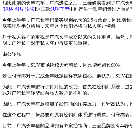
相比此前的长丰汽车，广汽进驻之后，三菱确实看到了广汽长
[
综述
图片
论坛
]这三款
SUV
车型
中间产生一款年销量过万台的
今年上半年，广汽长丰销量实现创纪录的2.5万余台，同比增长4
底实现对半分格局，来年这个比例还将向私人客户倾斜。
对于私人客户的重视是广汽长丰成立以来的关注重点。虽然，
明，广汽长丰对于私人客户市场更加重视。
由公转私
今年上半年，SUV市场继续大幅增长，同比增幅超过90%。
这让付守杰对于完成全年既定目标充满信心。他认为，SUV在
为此，广汽长丰进行了针对性的改变。首先在经销商系统，过
式对广汽长丰转型面向私人客户是不利的。
因此，广汽长丰有意增加了经销商的库存压力。付守杰认为，
在这个过程中，势必要对原有经销商体系进行调整。付守杰表
目前，广汽长丰猎豹品牌拥有97家经销商，三菱品牌拥有44家