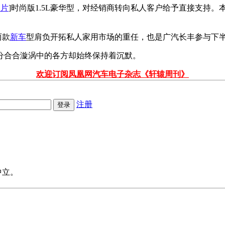
图片
]时尚版1.5L豪华型，对经销商转向私人客户给予直接支持
两款
新车
型肩负开拓私人家用市场的重任，也是广汽长丰参与下
分合合漩涡中的各方却始终保持着沉默。
欢迎订阅凤凰网汽车电子杂志《轩辕周刊》
注册
中立。