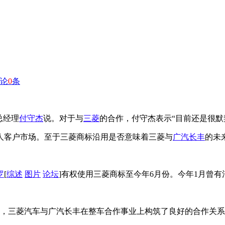
论
0
条
总经理
付守杰
说。对于与
三菱
的合作，付守杰表示“目前还是很默
人客户市场。至于三菱商标沿用是否意味着三菱与
广汽长丰
的未
罗
[
综述
图片
论坛
]有权使用三菱商标至今年6月份。今年1月曾
来，三菱汽车与广汽长丰在整车合作事业上构筑了良好的合作关