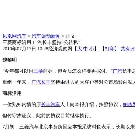
凤凰网汽车
>
汽车滚动新闻
> 正文
三菱商标沿用 广汽长丰坚持“公转私”
2010年07月17日 10:28
经济观察网
【
大
中
小
】 【
打印
】
共有评
魏黎明
“今年都可以用
三菱
商标，但今后怎么样要再探讨。”
广汽
长丰
重组一年来，
广汽长丰
坚持由过去的大客户等对公市场转向私
商标沿用
一位熟知内情的原
长丰汽车
人士向本报介绍，按照协议，
帕杰
但付守杰证实，此前的协议目前继续执行。
7月初，三菱汽车北京事务所回应本报采访时也表示，长期以