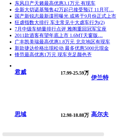
东风日产天籁最高优惠3.1万元 有现车
全新大切诺基预售42万起已接受预订 11月可…
国产新锐志最新谍照曝光 或将于9月份正式上市
狂虐指数大排行 车主常见十大虐车行为(2)
7月中级车销量排行点评 雅阁重回冠军宝座
2011款逍客有望年底上市 1.6MT天窗版…
广丰凯美瑞最高优惠1.8万元 北京地区有现车
新款捷达价格出现松动 最多优惠5000元现金
锋范最高优惠1万元 现车充足颜色齐
君威
17.99-25.59万
伊兰特
思域
高尔夫
12.98-18.88万