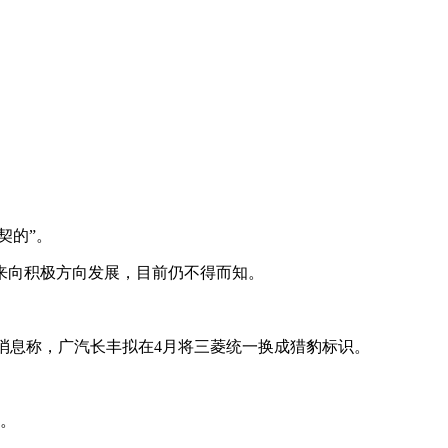
契的”。
来向积极方向发展，目前仍不得而知。
有消息称，广汽长丰拟在4月将三菱统一换成猎豹标识。
系。