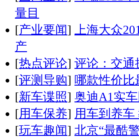
量目
[
产业要闻
]
上海大众20
产
[
热点评论
]
评论：交通
[
评测导购
]
哪款性价比
[
新车谍照
]
奥迪A1实
[
用车保养
]
用车到养车
[
玩车趣闻
]
北京“最酷