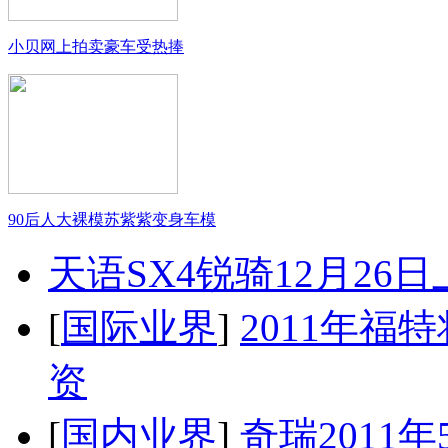
小贝网上拍卖豪车受热捧
90后人大裸模苏紫紫变身车模
天语SX4锐骑12月26
[
国际业界
]
2011年
资
[
国内业界
]
奇瑞2011