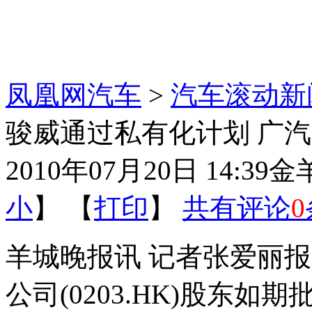
凤凰网汽车
>
汽车滚动新
骏威通过私有化计划 广
2010年07月20日 14:39
金
小
】 【
打印
】
共有评论
0
羊城晚报讯 记者张爱丽报
公司(0203.HK)股东如