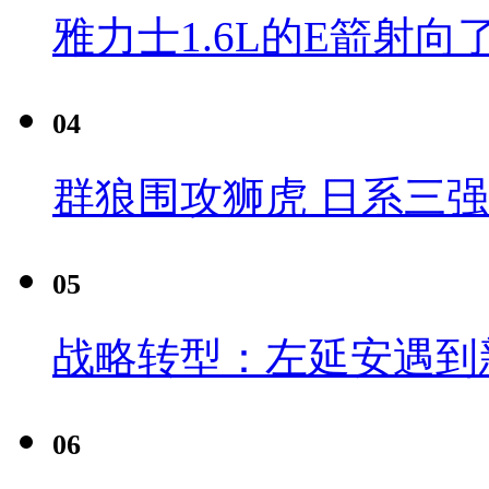
雅力士1.6L的E箭射向
04
群狼围攻狮虎 日系三
05
战略转型：左延安遇到
06