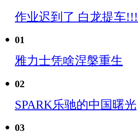
作业迟到了 白龙提车!!!
01
雅力士凭啥涅槃重生
02
SPARK乐驰的中国曙光
03