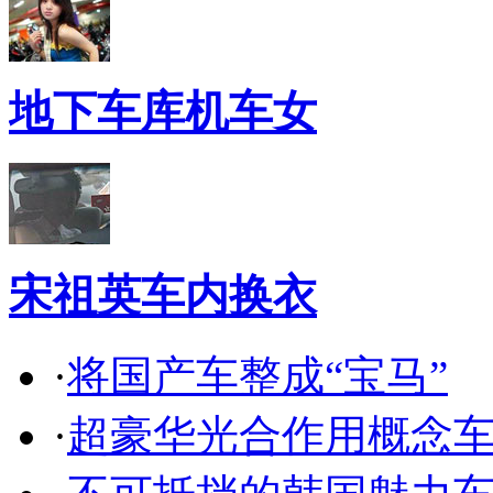
地下车库机车女
宋祖英车内换衣
·
将国产车整成“宝马”
·
超豪华光合作用概念