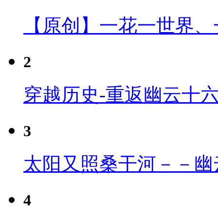
【原创】一花一世界、
2
穿越历史-重返幽云十
3
太阳又照桑干河－－幽
4