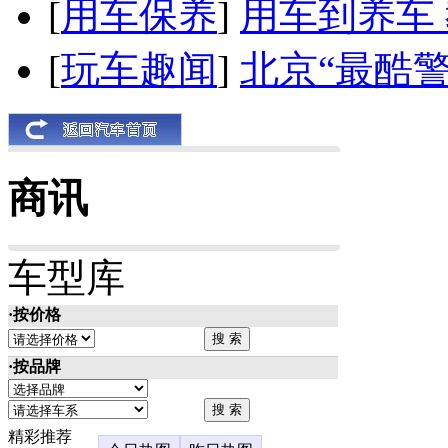
[
用车保养
]
用车到养车
[
玩车趣闻
]
北京“最酷
商讯
车型库
·按价格
·按品牌
精彩推荐