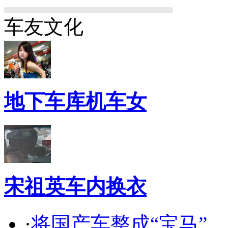
车友文化
地下车库机车女
宋祖英车内换衣
·
将国产车整成“宝马”