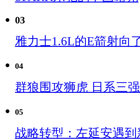
03
雅力士1.6L的E箭射向
04
群狼围攻狮虎 日系三
05
战略转型：左延安遇到