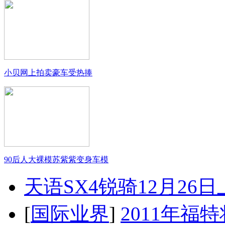
小贝网上拍卖豪车受热捧
90后人大裸模苏紫紫变身车模
天语SX4锐骑12月26
[
国际业界
]
2011年