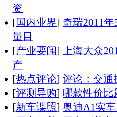
资
[
国内业界
]
奇瑞2011
量目
[
产业要闻
]
上海大众20
产
[
热点评论
]
评论：交通
[
评测导购
]
哪款性价比
[
新车谍照
]
奥迪A1实