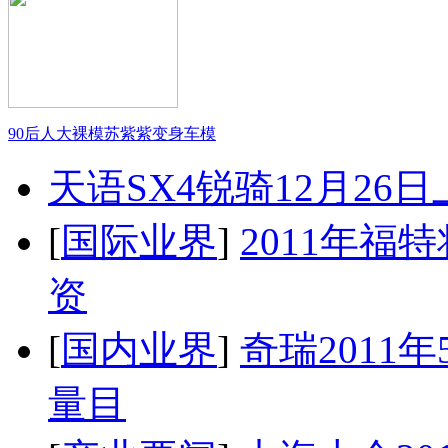
90后人大裸模苏紫紫变身车模
天语SX4锐骑12月26
[
国际业界
]
2011年
资
[
国内业界
]
奇瑞2011
量目