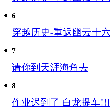
6
穿越历史-重返幽云十六
7
请你到天涯海角去
8
作业迟到了 白龙提车!!!