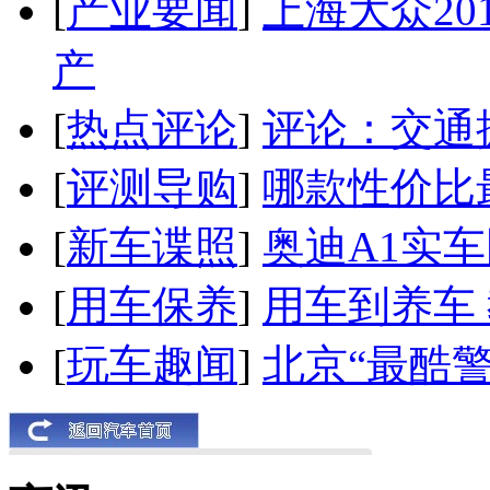
[
产业要闻
]
上海大众20
产
[
热点评论
]
评论：交通
[
评测导购
]
哪款性价比
[
新车谍照
]
奥迪A1实
[
用车保养
]
用车到养车
[
玩车趣闻
]
北京“最酷