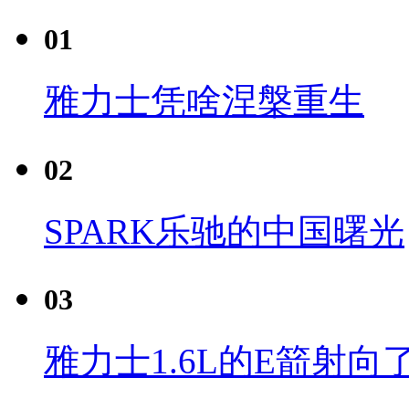
01
雅力士凭啥涅槃重生
02
SPARK乐驰的中国曙光
03
雅力士1.6L的E箭射向