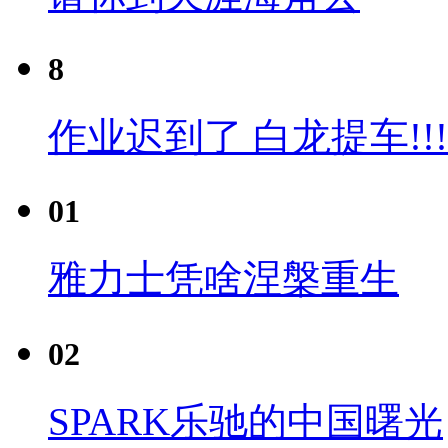
8
作业迟到了 白龙提车!!!
01
雅力士凭啥涅槃重生
02
SPARK乐驰的中国曙光