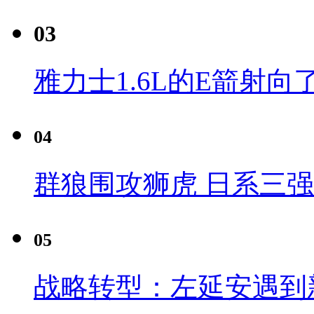
03
雅力士1.6L的E箭射向
04
群狼围攻狮虎 日系三
05
战略转型：左延安遇到