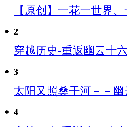
【原创】一花一世界、
2
穿越历史-重返幽云十
3
太阳又照桑干河－－幽
4