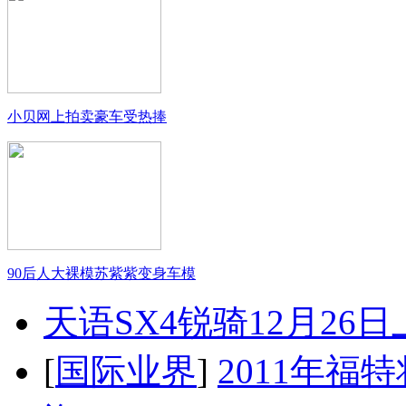
小贝网上拍卖豪车受热捧
90后人大裸模苏紫紫变身车模
天语SX4锐骑12月26
[
国际业界
]
2011年