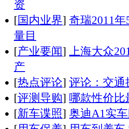
资
[
国内业界
]
奇瑞2011
量目
[
产业要闻
]
上海大众20
产
[
热点评论
]
评论：交通
[
评测导购
]
哪款性价比
[
新车谍照
]
奥迪A1实
[
用车保养
]
用车到养车