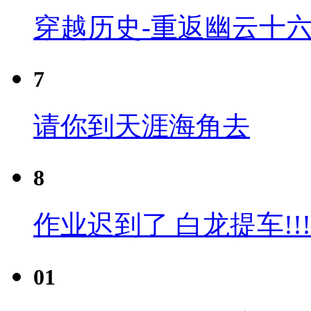
穿越历史-重返幽云十六
7
请你到天涯海角去
8
作业迟到了 白龙提车!!!
01