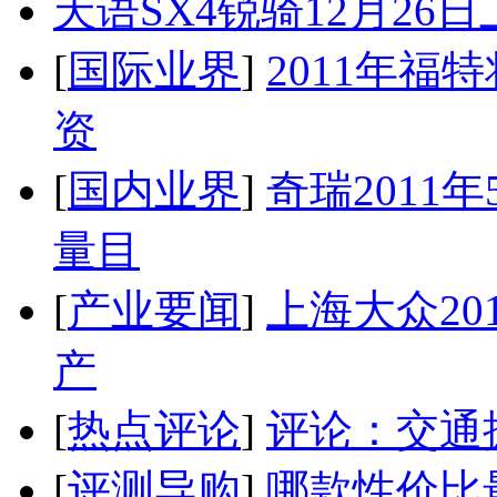
天语SX4锐骑12月26
[
国际业界
]
2011年
资
[
国内业界
]
奇瑞2011
量目
[
产业要闻
]
上海大众20
产
[
热点评论
]
评论：交通
[
评测导购
]
哪款性价比