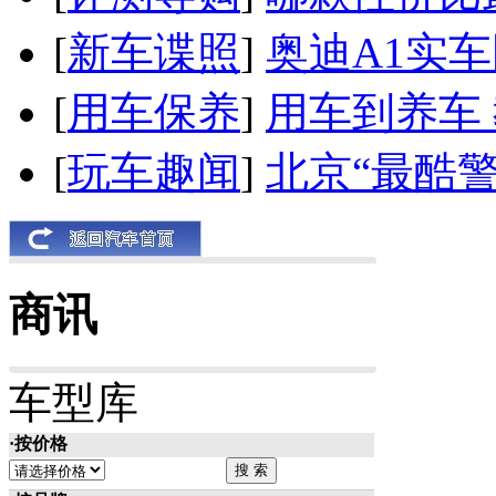
[
新车谍照
]
奥迪A1实
[
用车保养
]
用车到养车
[
玩车趣闻
]
北京“最酷
商讯
车型库
·按价格