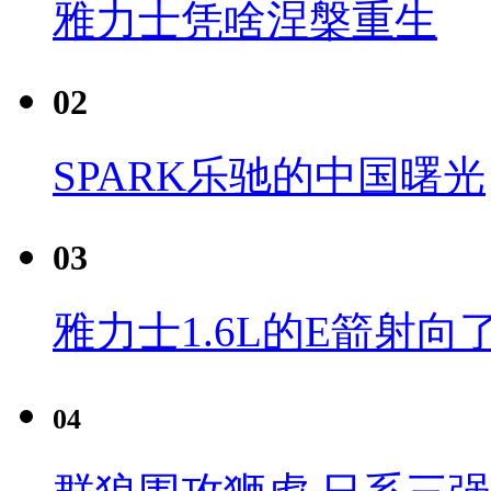
雅力士凭啥涅槃重生
02
SPARK乐驰的中国曙光
03
雅力士1.6L的E箭射向
04